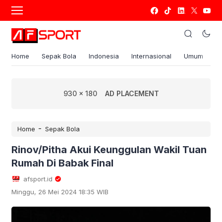
Home
Sepak Bola
Indonesia
Internasional
Umum
S
930 x 180
AD PLACEMENT
-
Home
Sepak Bola
Rinov/Pitha Akui Keunggulan Wakil Tuan
Rumah Di Babak Final
afsport.id
Minggu, 26 Mei 2024 18:35 WIB