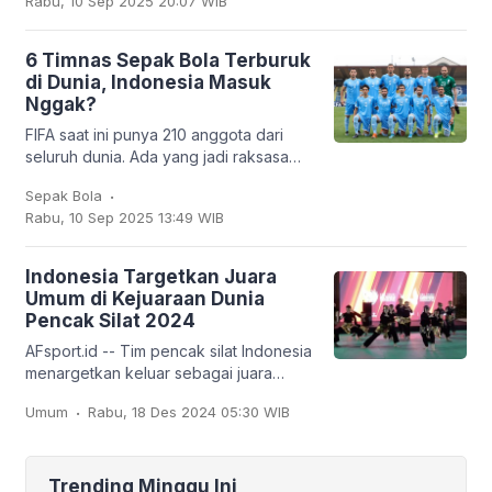
Rabu, 10 Sep 2025 20:07 WIB
Trabzonspor. Dan
6 Timnas Sepak Bola Terburuk
di Dunia, Indonesia Masuk
Nggak?
FIFA saat ini punya 210 anggota dari
seluruh dunia. Ada yang jadi raksasa
sepak bola seperti Brasil, Jerman,
.
Sepak Bola
Argentina, hingga Prancis, tapi ada juga
Rabu, 10 Sep 2025 13:49 WIB
tim
Indonesia Targetkan Juara
Umum di Kejuaraan Dunia
Pencak Silat 2024
AFsport.id -- Tim pencak silat Indonesia
menargetkan keluar sebagai juara
umum pada Kejuaraan Dunia Pencak
.
Umum
Rabu, 18 Des 2024 05:30 WIB
Silat ke-20 dan Kejuaraan Dunia
Pencak Silat Junior
Trending Minggu Ini