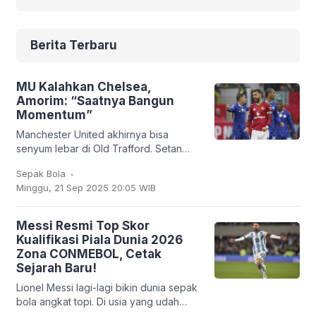
Berita Terbaru
MU Kalahkan Chelsea,
Amorim: “Saatnya Bangun
Momentum”
Manchester United akhirnya bisa
senyum lebar di Old Trafford. Setan
Merah sukses membungkam Chelsea
.
Sepak Bola
2-1 dalam lanjutan Liga Inggris, Sabtu
Minggu, 21 Sep 2025 20:05 WIB
(20/9/2025). Bruno
Messi Resmi Top Skor
Kualifikasi Piala Dunia 2026
Zona CONMEBOL, Cetak
Sejarah Baru!
Lionel Messi lagi-lagi bikin dunia sepak
bola angkat topi. Di usia yang udah
nggak muda lagi, kapten Argentina ini