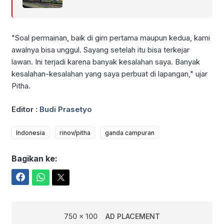
"Soal permainan, baik di gim pertama maupun kedua, kami
awalnya bisa unggul. Sayang setelah itu bisa terkejar
lawan. Ini terjadi karena banyak kesalahan saya. Banyak
kesalahan-kesalahan yang saya perbuat di lapangan," ujar
Pitha.
Editor :
Budi Prasetyo
Indonesia
rinov/pitha
ganda campuran
Bagikan ke:
Facebook
WhatsApp
Twitter
750 x 100
AD PLACEMENT