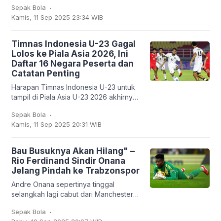
.
Sepak Bola
mencatatkan sejarah baru: untuk
Kamis, 11 Sep 2025 23:34 WIB
pertama
Timnas Indonesia U-23 Gagal
Lolos ke Piala Asia 2026, Ini
Daftar 16 Negara Peserta dan
Catatan Penting
Harapan Timnas Indonesia U-23 untuk
tampil di Piala Asia U-23 2026 akhirnya
harus kandas. Garuda Muda hanya
.
Sepak Bola
mampu finis sebagai runner-up Grup J
Kamis, 11 Sep 2025 20:31 WIB
dengan empat
Bau Busuknya Akan Hilang" –
Rio Ferdinand Sindir Onana
Jelang Pindah ke Trabzonspor
Andre Onana sepertinya tinggal
selangkah lagi cabut dari Manchester
United. Kiper asal Kamerun itu bakal
.
Sepak Bola
dipinjamkan ke klub Turki,