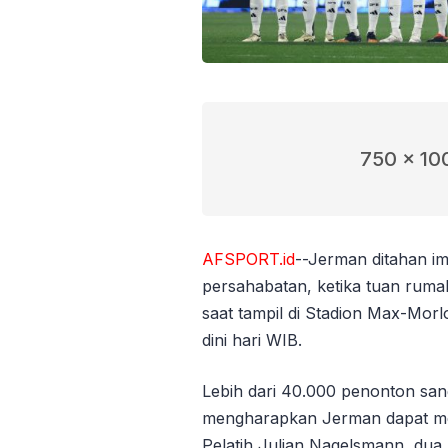
750 x 10
AFSPORT.id
--Jerman ditahan i
persahabatan, ketika tuan rumah
saat tampil di Stadion Max-Mor
dini hari WIB.
Lebih dari 40.000 penonton sang
mengharapkan Jerman dapat me
Pelatih Julian Nagelsmann, du