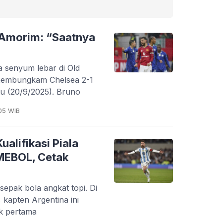
 Amorim: “Saatnya
a senyum lebar di Old
 membungkam Chelsea 2-1
btu (20/9/2025). Bruno
05 WIB
alifikasi Piala
MEBOL, Cetak
a sepak bola angkat topi. Di
 kapten Argentina ini
uk pertama