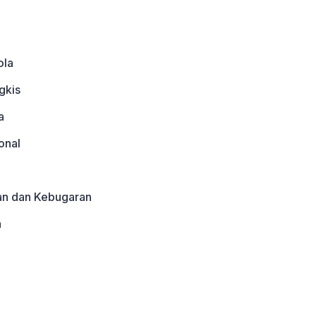
ola
gkis
a
onal
an dan Kebugaran
a