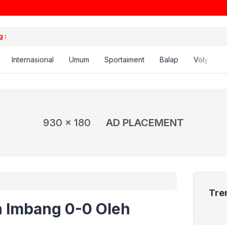
 :
Internasional
Umum
Sportaiment
Balap
Voly
B
930 x 180
AD PLACEMENT
Tre
 Imbang 0-0 Oleh