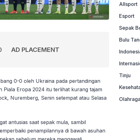
Allsport
Esport
Sepak B
Bulu Tan
0
AD PLACEMENT
Indonesi
Internasi
Tinju
mbang 0-0 oleh Ukraina pada pertandingan
Kesehat
 Piala Eropa 2024 itu terlihat kurang tajam
lock, Nuremberg, Senin setempat atau Selasa
Olahrag
at antusias saat sepak mula, sambil
mperbaiki penampilannya di bawah asuhan
a pekan sebelum mereka mengawali