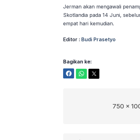
Jerman akan mengawali penamp
Skotlandia pada 14 Juni, sebel
empat hari kemudian.
Editor :
Budi Prasetyo
Bagikan ke:
Facebook
WhatsApp
Twitter
750 x 10