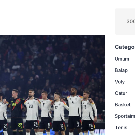
300
Catego
Umum
Balap
Voly
Catur
Basket
Sportaim
Tenis