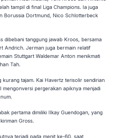
elah tampil di final Liga Champions. Ia juga
n Borussia Dortmund, Nico Schlotterbeck
ss dibebani tanggung jawab Kroos, bersama
 Andrich. Jerman juga bermain relatif
pemain Stuttgart Waldemar Anton menikmati
han Tah.
g kurang tajam. Kai Havertz terisolir sendirian
gal mengonversi pergerakan apiknya menjadi
minum.
bak pertama dimiliki Ilkay Guendogan, yang
kiriman Gross.
tnya terjadi pada menit ke-60, saat