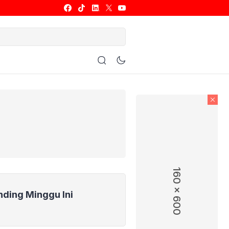
ulu Tangkis
Basket
Allsport
160 x 600
nding Minggu Ini