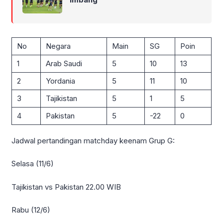
No
Negara
Main
SG
Poin
1
Arab Saudi
5
10
13
2
Yordania
5
11
10
3
Tajikistan
5
1
5
4
Pakistan
5
-22
0
Jadwal pertandingan matchday keenam Grup G:
Selasa (11/6)
Tajikistan vs Pakistan 22.00 WIB
Rabu (12/6)