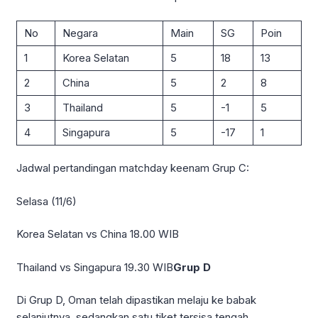
No
Negara
Main
SG
Poin
1
Korea Selatan
5
18
13
2
China
5
2
8
3
Thailand
5
-1
5
4
Singapura
5
-17
1
Jadwal pertandingan matchday keenam Grup C:
Selasa (11/6)
Korea Selatan vs China 18.00 WIB
Thailand vs Singapura 19.30 WIB
Grup D
Di Grup D, Oman telah dipastikan melaju ke babak
selanjutnya, sedangkan satu tiket tersisa tengah