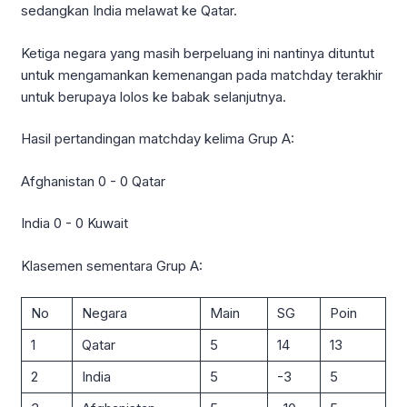
sedangkan India melawat ke Qatar.
Ketiga negara yang masih berpeluang ini nantinya dituntut
untuk mengamankan kemenangan pada matchday terakhir
untuk berupaya lolos ke babak selanjutnya.
Hasil pertandingan matchday kelima Grup A:
Afghanistan 0 - 0 Qatar
India 0 - 0 Kuwait
Klasemen sementara Grup A:
No
Negara
Main
SG
Poin
1
Qatar
5
14
13
2
India
5
-3
5