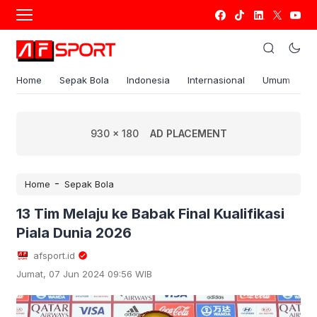
Home
Sepak Bola
Indonesia
Internasional
Umum
S
930 x 180
AD PLACEMENT
-
Home
Sepak Bola
13 Tim Melaju ke Babak Final Kualifikasi
Piala Dunia 2026
afsport.id
Jumat, 07 Jun 2024 09:56 WIB