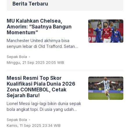
Berita Terbaru
MU Kalahkan Chelsea,
Amorim: “Saatnya Bangun
Momentum”
Manchester United akhirnya bisa
senyum lebar di Old Trafford. Setan
Merah sukses membungkam Chelsea
.
Sepak Bola
2-1 dalam lanjutan Liga Inggris, Sabtu
Minggu, 21 Sep 2025 20:05 WIB
(20/9/2025). Bruno
Messi Resmi Top Skor
Kualifikasi Piala Dunia 2026
Zona CONMEBOL, Cetak
Sejarah Baru!
Lionel Messi lagi-lagi bikin dunia sepak
bola angkat topi. Di usia yang udah
nggak muda lagi, kapten Argentina ini
.
Sepak Bola
mencatatkan sejarah baru: untuk
Kamis, 11 Sep 2025 23:34 WIB
pertama