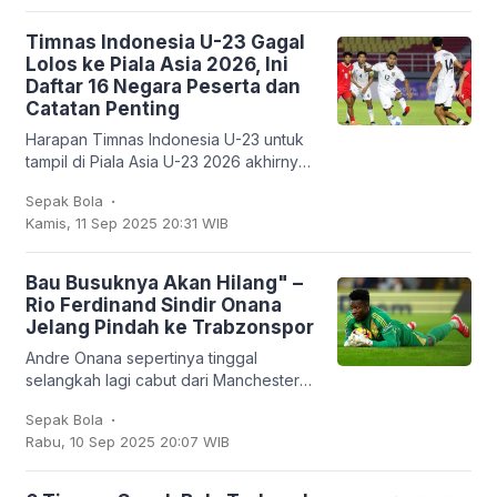
Timnas Indonesia U-23 Gagal
Lolos ke Piala Asia 2026, Ini
Daftar 16 Negara Peserta dan
Catatan Penting
Harapan Timnas Indonesia U-23 untuk
tampil di Piala Asia U-23 2026 akhirnya
harus kandas. Garuda Muda hanya
.
Sepak Bola
mampu finis sebagai runner-up Grup J
Kamis, 11 Sep 2025 20:31 WIB
dengan empat
Bau Busuknya Akan Hilang" –
Rio Ferdinand Sindir Onana
Jelang Pindah ke Trabzonspor
Andre Onana sepertinya tinggal
selangkah lagi cabut dari Manchester
United. Kiper asal Kamerun itu bakal
.
Sepak Bola
dipinjamkan ke klub Turki,
Rabu, 10 Sep 2025 20:07 WIB
Trabzonspor. Dan