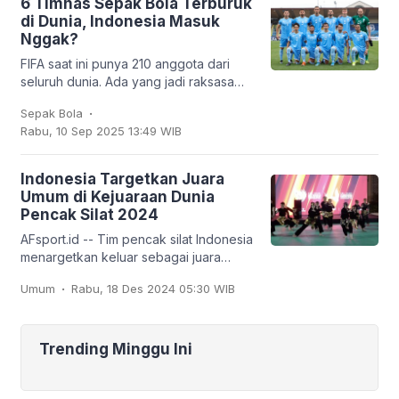
6 Timnas Sepak Bola Terburuk
di Dunia, Indonesia Masuk
Nggak?
FIFA saat ini punya 210 anggota dari
seluruh dunia. Ada yang jadi raksasa
sepak bola seperti Brasil, Jerman,
.
Sepak Bola
Argentina, hingga Prancis, tapi ada juga
Rabu, 10 Sep 2025 13:49 WIB
tim
Indonesia Targetkan Juara
Umum di Kejuaraan Dunia
Pencak Silat 2024
AFsport.id -- Tim pencak silat Indonesia
menargetkan keluar sebagai juara
umum pada Kejuaraan Dunia Pencak
.
Umum
Rabu, 18 Des 2024 05:30 WIB
Silat ke-20 dan Kejuaraan Dunia
Pencak Silat Junior
Trending Minggu Ini