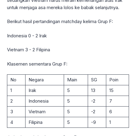
sedangkan Vietnam harus meraih kemenangan atas Irak
untuk menjaga asa mereka lolos ke babak selanjutnya.
Berikut hasil pertandingan matchday kelima Grup F:
Indonesia 0 - 2 Irak
Vietnam 3 - 2 Filipina
Klasemen sementara Grup F:
No
Negara
Main
SG
Poin
1
Irak
5
13
15
2
Indonesia
5
-2
7
3
Vietnam
5
-2
6
4
Filipina
5
-9
1