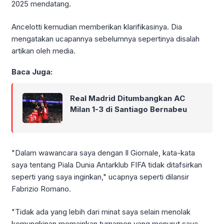
2025 mendatang.
Ancelotti kemudian memberikan klarifikasinya. Dia
mengatakan ucapannya sebelumnya sepertinya disalah
artikan oleh media.
Baca Juga:
Real Madrid Ditumbangkan AC
Milan 1-3 di Santiago Bernabeu
"Dalam wawancara saya dengan Il Giornale, kata-kata
saya tentang Piala Dunia Antarklub FIFA tidak ditafsirkan
seperti yang saya inginkan," ucapnya seperti dilansir
Fabrizio Romano.
"Tidak ada yang lebih dari minat saya selain menolak
kemungkinan memainkan turnamen yang menurut saya