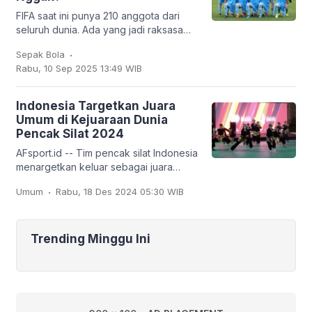
FIFA saat ini punya 210 anggota dari
seluruh dunia. Ada yang jadi raksasa
sepak bola seperti Brasil, Jerman,
.
Sepak Bola
Argentina, hingga Prancis, tapi ada juga
Rabu, 10 Sep 2025 13:49 WIB
tim
Indonesia Targetkan Juara
Umum di Kejuaraan Dunia
Pencak Silat 2024
AFsport.id -- Tim pencak silat Indonesia
menargetkan keluar sebagai juara
umum pada Kejuaraan Dunia Pencak
.
Umum
Rabu, 18 Des 2024 05:30 WIB
Silat ke-20 dan Kejuaraan Dunia
Pencak Silat Junior
Trending Minggu Ini