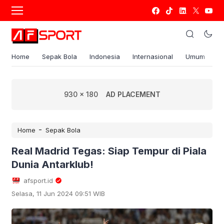
Home
Sepak Bola
Indonesia
Internasional
Umum
S
930 x 180
AD PLACEMENT
-
Home
Sepak Bola
Real Madrid Tegas: Siap Tempur di Piala
Dunia Antarklub!
afsport.id
Selasa, 11 Jun 2024 09:51 WIB