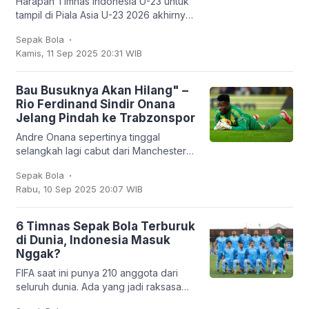
Harapan Timnas Indonesia U-23 untuk
tampil di Piala Asia U-23 2026 akhirnya
harus kandas. Garuda Muda hanya
.
Sepak Bola
mampu finis sebagai runner-up Grup J
Kamis, 11 Sep 2025 20:31 WIB
dengan empat
Bau Busuknya Akan Hilang" –
Rio Ferdinand Sindir Onana
Jelang Pindah ke Trabzonspor
Andre Onana sepertinya tinggal
selangkah lagi cabut dari Manchester
United. Kiper asal Kamerun itu bakal
.
Sepak Bola
dipinjamkan ke klub Turki,
Rabu, 10 Sep 2025 20:07 WIB
Trabzonspor. Dan
6 Timnas Sepak Bola Terburuk
di Dunia, Indonesia Masuk
Nggak?
FIFA saat ini punya 210 anggota dari
seluruh dunia. Ada yang jadi raksasa
sepak bola seperti Brasil, Jerman,
.