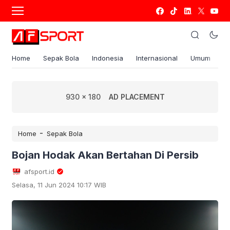
Home
Sepak Bola
Indonesia
Internasional
Umum
S
930 x 180
AD PLACEMENT
-
Home
Sepak Bola
Bojan Hodak Akan Bertahan Di Persib
afsport.id
Selasa, 11 Jun 2024 10:17 WIB