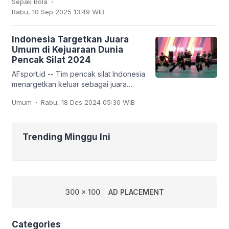
Sepak Bola
Argentina, hingga Prancis, tapi ada juga
Rabu, 10 Sep 2025 13:49 WIB
tim
Indonesia Targetkan Juara
Umum di Kejuaraan Dunia
Pencak Silat 2024
AFsport.id -- Tim pencak silat Indonesia
menargetkan keluar sebagai juara
umum pada Kejuaraan Dunia Pencak
.
Umum
Rabu, 18 Des 2024 05:30 WIB
Silat ke-20 dan Kejuaraan Dunia
Pencak Silat Junior
Trending Minggu Ini
300 x 100
AD PLACEMENT
Categories