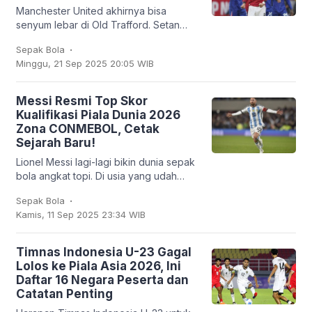
Manchester United akhirnya bisa
senyum lebar di Old Trafford. Setan
Merah sukses membungkam Chelsea
.
Sepak Bola
2-1 dalam lanjutan Liga Inggris, Sabtu
Minggu, 21 Sep 2025 20:05 WIB
(20/9/2025). Bruno
Messi Resmi Top Skor
Kualifikasi Piala Dunia 2026
Zona CONMEBOL, Cetak
Sejarah Baru!
Lionel Messi lagi-lagi bikin dunia sepak
bola angkat topi. Di usia yang udah
nggak muda lagi, kapten Argentina ini
.
Sepak Bola
mencatatkan sejarah baru: untuk
Kamis, 11 Sep 2025 23:34 WIB
pertama
Timnas Indonesia U-23 Gagal
Lolos ke Piala Asia 2026, Ini
Daftar 16 Negara Peserta dan
Catatan Penting