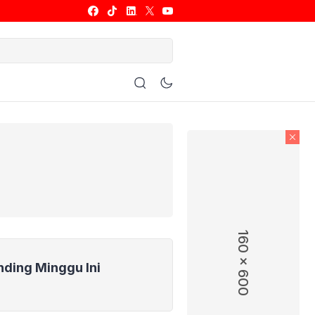
ulu Tangkis
Basket
Allsport
160 x 600
nding Minggu Ini