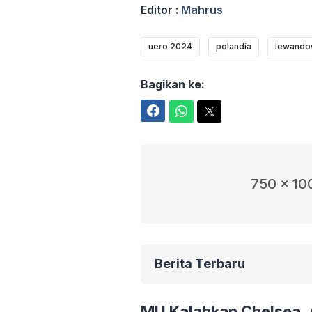
Editor :
Mahrus
uero 2024
polandia
lewando
Bagikan ke:
Facebook
WhatsApp
Twitter
750 x 10
Berita Terbaru
MU Kalahkan Chelsea,