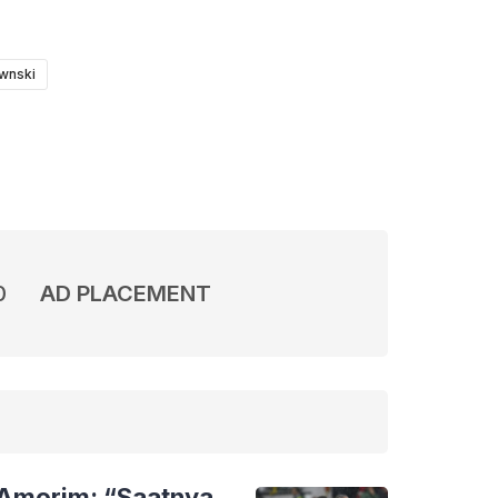
wnski
0
AD PLACEMENT
 Amorim: “Saatnya