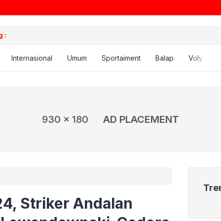
 :
Internasional
Umum
Sportaiment
Balap
Voly
B
930 x 180
AD PLACEMENT
Tre
4, Striker Andalan