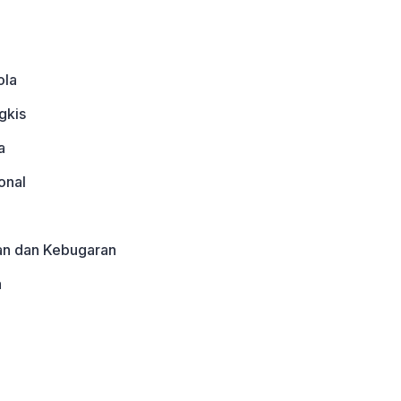
ola
gkis
a
onal
an dan Kebugaran
a