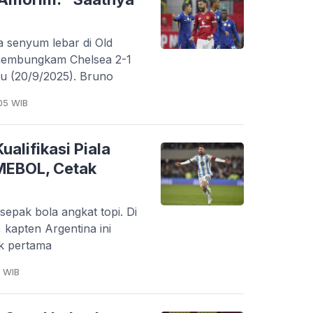
a senyum lebar di Old
 membungkam Chelsea 2-1
btu (20/9/2025). Bruno
05 WIB
alifikasi Piala
MEBOL, Cetak
a sepak bola angkat topi. Di
 kapten Argentina ini
uk pertama
4 WIB