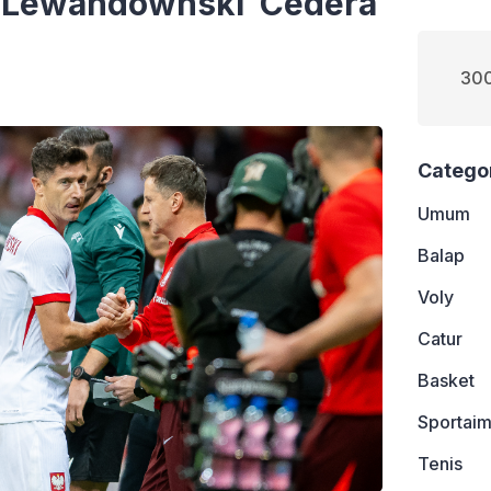
a Lewandownski Cedera
300
Catego
Umum
Balap
Voly
Catur
Basket
Sportaim
Tenis