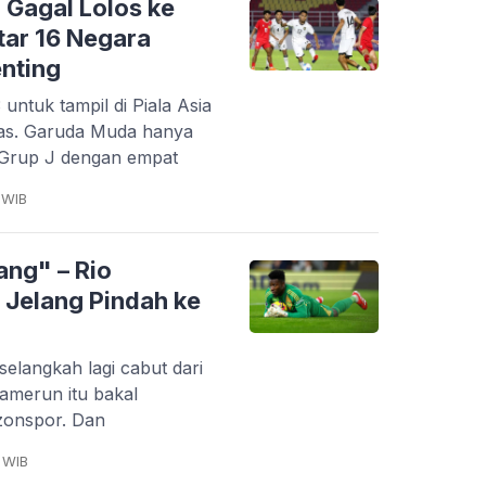
 Gagal Lolos ke
ftar 16 Negara
enting
ntuk tampil di Piala Asia
das. Garuda Muda hanya
 Grup J dengan empat
 WIB
ang" – Rio
 Jelang Pindah ke
selangkah lagi cabut dari
Kamerun itu bakal
bzonspor. Dan
 WIB