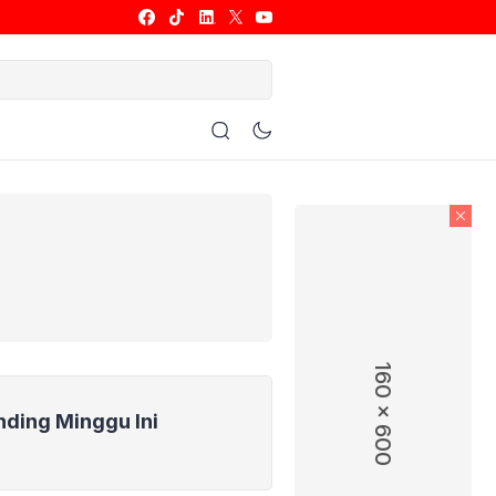
ulu Tangkis
Basket
Allsport
160 x 600
nding Minggu Ini