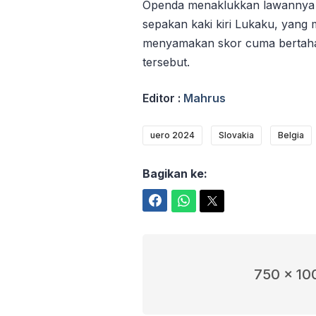
Openda menaklukkan lawannya 
sepakan kaki kiri Lukaku, yang m
menyamakan skor cuma bertaha
tersebut.
Editor :
Mahrus
uero 2024
Slovakia
Belgia
Bagikan ke:
Facebook
WhatsApp
Twitter
750 x 10