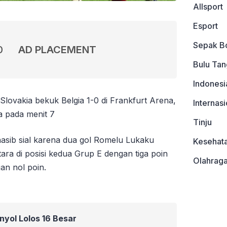
Allsport
Esport
Sepak B
0
AD PLACEMENT
Bulu Tan
Indonesi
Slovakia bekuk Belgia 1-0 di Frankfurt Arena,
Internasi
ta pada menit 7
Tinju
nasib sial karena dua gol Romelu Lukaku
Kesehat
ara di posisi kedua Grup E dengan tiga poin
Olahrag
gan nol poin.
yol Lolos 16 Besar