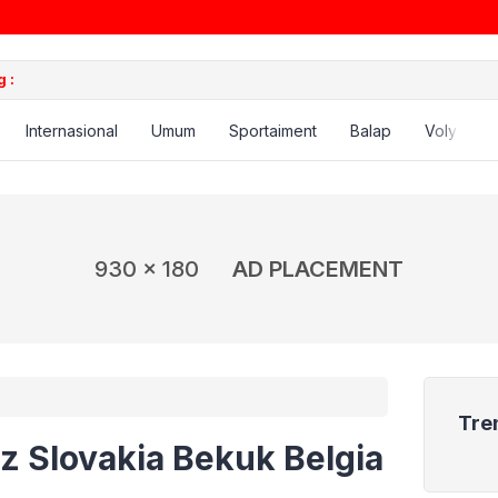
 :
Internasional
Umum
Sportaiment
Balap
Voly
B
930 x 180
AD PLACEMENT
Tre
z Slovakia Bekuk Belgia