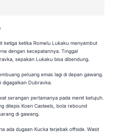
a
it ketiga ketika Romelu Lukaku menyambut
ne dengan kecepatannya. Tinggal
avka, sepakan Lukaku bisa dibendung.
embuang peluang emas lagi di depan gawang.
li digagalkan Dubravka.
wat serangan pertamanya pada menit ketujuh.
g ditepis Koen Casteels, bola rebound
sarang di gawang.
ena ada dugaan Kucka terjebak offside. Wasit