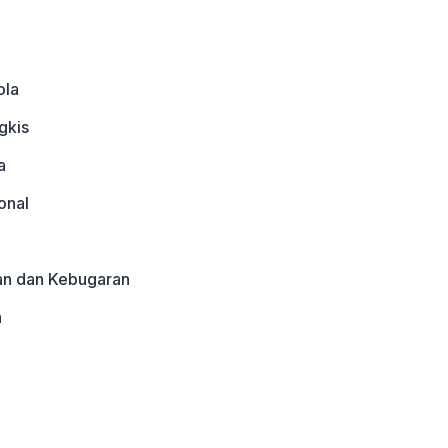
ola
gkis
a
onal
an dan Kebugaran
a