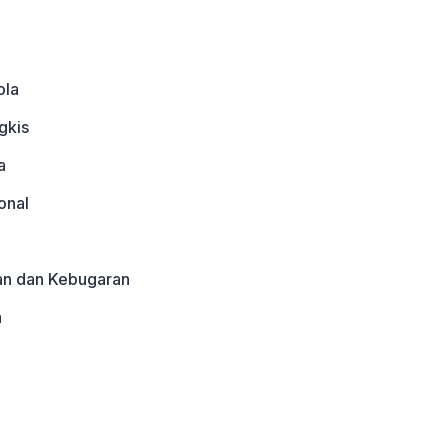
ola
gkis
a
onal
an dan Kebugaran
a