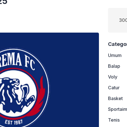
25
300
Catego
Umum
Balap
Voly
Catur
Basket
Sportaim
Tenis