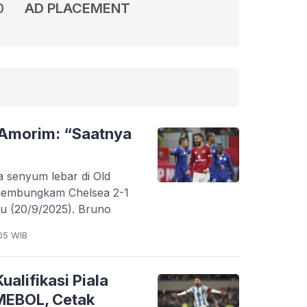
0
AD PLACEMENT
 Amorim: “Saatnya
a senyum lebar di Old
 membungkam Chelsea 2-1
btu (20/9/2025). Bruno
05 WIB
alifikasi Piala
MEBOL, Cetak