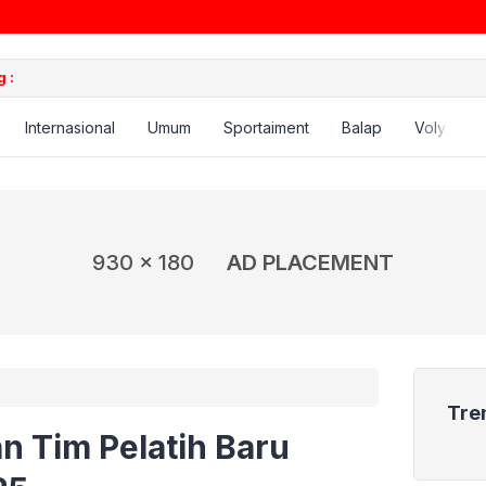
 :
Internasional
Umum
Sportaiment
Balap
Voly
B
930 x 180
AD PLACEMENT
Tre
n Tim Pelatih Baru