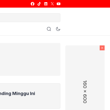
ulu Tangkis
Basket
Allsport
160 x 600
nding Minggu Ini