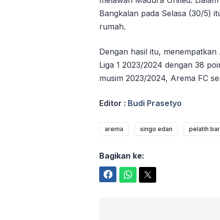
melawan Madura United. Dalam l
Bangkalan pada Selasa (30/5) i
rumah.
Dengan hasil itu, menempatkan 
Liga 1 2023/2024 dengan 38 poin
musim 2023/2024, Arema FC sem
Editor :
Budi Prasetyo
arema
singo edan
pelatih ba
Bagikan ke:
Facebook
WhatsApp
Twitter