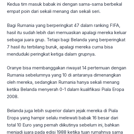
Kedua tim masuk babak ini dengan sama-sama berbekal
empat poin dari sekali menang dan sekali seri.
Bagi Rumania yang berperingkat 47 dalam ranking FIFA,
hasil itu sudah lebih dari memuaskan apalagi mereka keluar
sebagai juara grup. Tetapi bagi Belanda yang berperingkat
7 hasil itu terbilang buruk, apalagi mereka cuma bisa
menduduki peringkat ketiga dalam grupnya.
Oranye bisa membanggakan riwayat 14 pertemuan dengan
Rumania sebelumnya yang 10 di antaranya dimenangkan
oleh mereka, sedangkan Rumania hanya sekali menang
ketika Belanda menyerah 0-1 dalam kualifikasi Piala Eropa
2008.
Belanda juga lebih superior dalam jejak mereka di Piala
Eropa yang hampir selalu melewati babak 16 besar dari
total 10 Euro yang pernah diikutinya sebelum ini, bahkan
menjadi juara pada edisi 1988 ketika tuan rumahnya sama