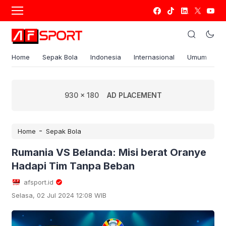
Home
Sepak Bola
Indonesia
Internasional
Umum
S
930 x 180
AD PLACEMENT
-
Home
Sepak Bola
Rumania VS Belanda: Misi berat Oranye
Hadapi Tim Tanpa Beban
afsport.id
Selasa, 02 Jul 2024 12:08 WIB