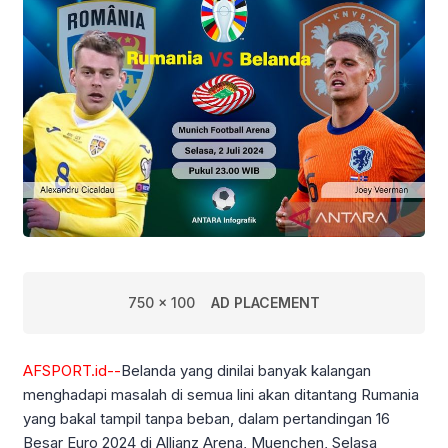
750 x 100
AD PLACEMENT
AFSPORT.id--
Belanda yang dinilai banyak kalangan
menghadapi masalah di semua lini akan ditantang Rumania
yang bakal tampil tanpa beban, dalam pertandingan 16
Besar Euro 2024 di Allianz Arena, Muenchen, Selasa