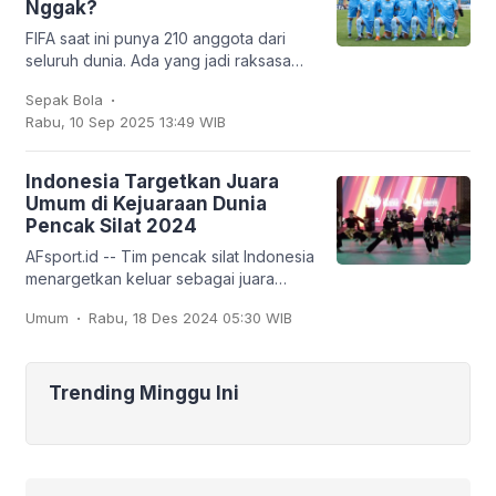
Nggak?
FIFA saat ini punya 210 anggota dari
seluruh dunia. Ada yang jadi raksasa
sepak bola seperti Brasil, Jerman,
.
Sepak Bola
Argentina, hingga Prancis, tapi ada juga
Rabu, 10 Sep 2025 13:49 WIB
tim
Indonesia Targetkan Juara
Umum di Kejuaraan Dunia
Pencak Silat 2024
AFsport.id -- Tim pencak silat Indonesia
menargetkan keluar sebagai juara
umum pada Kejuaraan Dunia Pencak
.
Umum
Rabu, 18 Des 2024 05:30 WIB
Silat ke-20 dan Kejuaraan Dunia
Pencak Silat Junior
Trending Minggu Ini