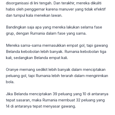
disorganisasi di lini tengah. Dan terakhir, mereka dikuliti
habis oleh penggemar karena manuver yang tidak efektif
dan tumpul kala menekan lawan.
Bandingkan saja apa yang mereka lakukan selama fase
grup, dengan Rumania dalam fase yang sama.
Mereka sama-sama memasukkan empat gol, tapi gawang
Belanda kebobolan lebih banyak. Rumania kebobolan tiga
kali, sedangkan Belanda empat kali.
Oranye memang sedikit lebih banyak dalam menciptakan
peluang gol, tapi Rumania lebih terarah dalam mengirimkan
bola.
Jika Belanda menciptakan 39 peluang yang 10 di antaranya
tepat sasaran, maka Rumania membuat 32 peluang yang
14 di antaranya tepat menyasar gawang.