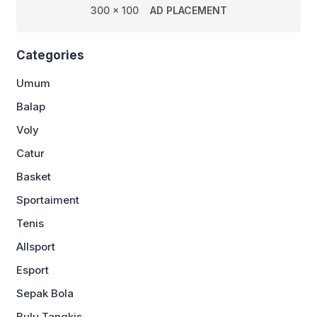
300 x 100
AD PLACEMENT
Categories
Umum
Balap
Voly
Catur
Basket
Sportaiment
Tenis
Allsport
Esport
Sepak Bola
Bulu Tangkis