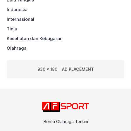
Indonesia
Internasional
Tinju
Kesehatan dan Kebugaran
Olahraga
930 x 180
AD PLACEMENT
Berita Olahraga Terkini