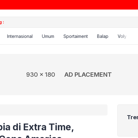
 :
Internasional
Umum
Sportaiment
Balap
Voly
B
930 x 180
AD PLACEMENT
Tre
a di Extra Time,