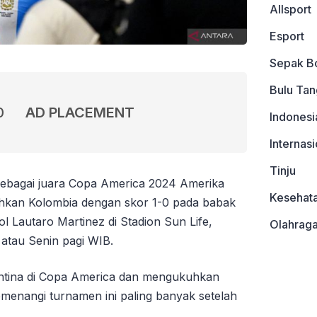
Allsport
Esport
Sepak B
Bulu Tan
0
AD PLACEMENT
Indonesi
Internasi
Tinju
 sebagai juara Copa America 2024 Amerika
Kesehat
ahkan Kolombia dengan skor 1-0 pada babak
ol Lautaro Martinez di Stadion Sun Life,
Olahrag
 atau Senin pagi WIB.
entina di Copa America dan mengukuhkan
enangi turnamen ini paling banyak setelah