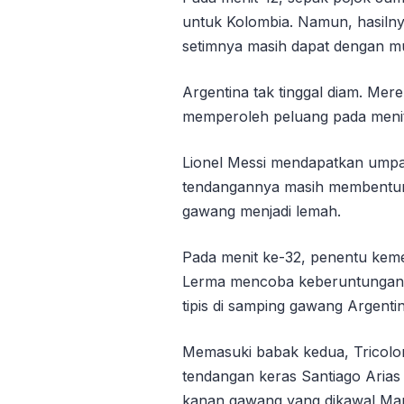
untuk Kolombia. Namun, hasiln
setimnya masih dapat dengan m
Argentina tak tinggal diam. Mer
memperoleh peluang pada menit
Lionel Messi mendapatkan umpan
tendangannya masih membentur 
gawang menjadi lemah.
Pada menit ke-32, penentu keme
Lerma mencoba keberuntungan m
tipis di samping gawang Argent
Memasuki babak kedua, Tricolo
tendangan keras Santiago Arias 
kanan gawang yang dikawal Mar