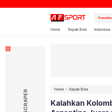
Trending
Home
Sepak Bola
Indonesia
-
Home
Sepak Bola
SKYSCRAPER
Kalahkan Kolombi