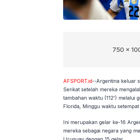
750 x 10
AFSPORT.id
--Argentina keluar
Serikat setelah mereka mengal
tambahan waktu (112') melalui g
Florida, Minggu waktu setempat
Ini merupakan gelar ke-16 Arg
mereka sebagai negara yang mem
Uruguay dengan 15 gelar.