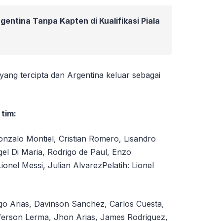
gentina Tanpa Kapten di Kualifikasi Piala
 yang tercipta dan Argentina keluar sebagai
tim:
onzalo Montiel, Cristian Romero, Lisandro
gel Di Maria, Rodrigo de Paul, Enzo
ionel Messi, Julian AlvarezPelatih: Lionel
go Arias, Davinson Sanchez, Carlos Cuesta,
fferson Lerma, Jhon Arias, James Rodriguez,