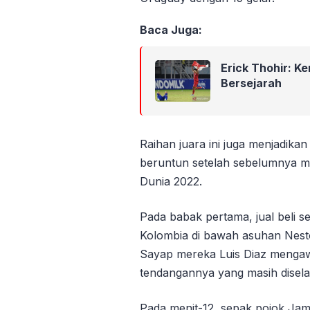
Baca Juga:
Erick Thohir: 
Bersejarah
Raihan juara ini juga menjadik
beruntun setelah sebelumnya m
Dunia 2022.
Pada babak pertama, jual beli 
Kolombia di bawah asuhan Nestor
Sayap mereka Luis Diaz mengaw
tendangannya yang masih disela
Pada menit-12, sepak pojok Ja