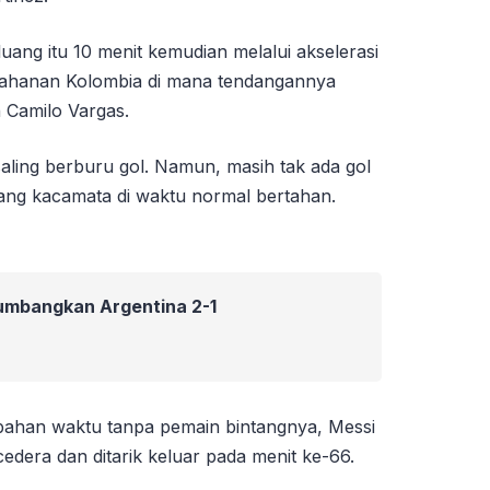
luang itu 10 menit kemudian melalui akselerasi
ertahanan Kolombia di mana tendangannya
 Camilo Vargas.
saling berburu gol. Namun, masih tak ada gol
bang kacamata di waktu normal bertahan.
mbangkan Argentina 2-1
ahan waktu tanpa pemain bintangnya, Messi
cedera dan ditarik keluar pada menit ke-66.