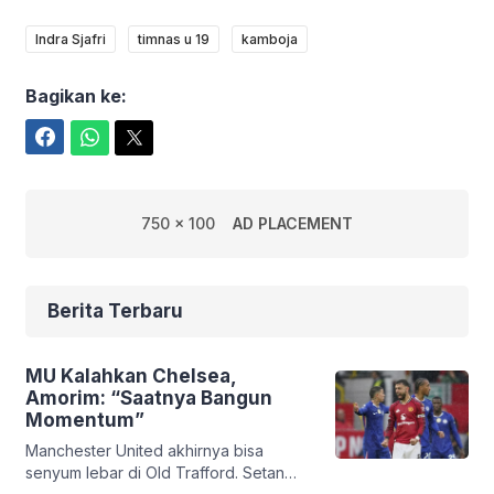
Indra Sjafri
timnas u 19
kamboja
Bagikan ke:
Facebook
WhatsApp
Twitter
750 x 100
AD PLACEMENT
Berita Terbaru
MU Kalahkan Chelsea,
Amorim: “Saatnya Bangun
Momentum”
Manchester United akhirnya bisa
senyum lebar di Old Trafford. Setan