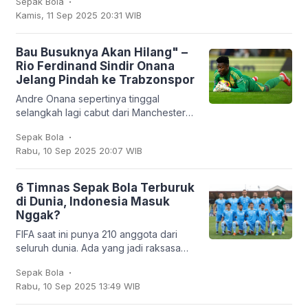
Sepak Bola
mampu finis sebagai runner-up Grup J
Kamis, 11 Sep 2025 20:31 WIB
dengan empat
Bau Busuknya Akan Hilang" –
Rio Ferdinand Sindir Onana
Jelang Pindah ke Trabzonspor
Andre Onana sepertinya tinggal
selangkah lagi cabut dari Manchester
United. Kiper asal Kamerun itu bakal
.
Sepak Bola
dipinjamkan ke klub Turki,
Rabu, 10 Sep 2025 20:07 WIB
Trabzonspor. Dan
6 Timnas Sepak Bola Terburuk
di Dunia, Indonesia Masuk
Nggak?
FIFA saat ini punya 210 anggota dari
seluruh dunia. Ada yang jadi raksasa
sepak bola seperti Brasil, Jerman,
.
Sepak Bola
Argentina, hingga Prancis, tapi ada juga
Rabu, 10 Sep 2025 13:49 WIB
tim