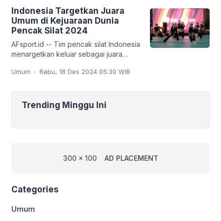
Indonesia Targetkan Juara
Umum di Kejuaraan Dunia
Pencak Silat 2024
AFsport.id -- Tim pencak silat Indonesia
menargetkan keluar sebagai juara
umum pada Kejuaraan Dunia Pencak
.
Umum
Rabu, 18 Des 2024 05:30 WIB
Silat ke-20 dan Kejuaraan Dunia
Pencak Silat Junior
Trending Minggu Ini
300 x 100
AD PLACEMENT
Categories
Umum