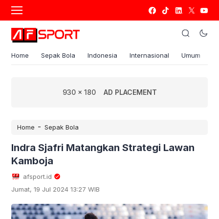
Home
Sepak Bola
Indonesia
Internasional
Umum
S
930 x 180
AD PLACEMENT
-
Home
Sepak Bola
Indra Sjafri Matangkan Strategi Lawan
Kamboja
afsport.id
Jumat, 19 Jul 2024 13:27 WIB