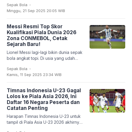
Merah sukses membungkam Chelsea
.
Sepak Bola
2-1 dalam lanjutan Liga Inggris, Sabtu
Minggu, 21 Sep 2025 20:05 WIB
(20/9/2025). Bruno
Messi Resmi Top Skor
Kualifikasi Piala Dunia 2026
Zona CONMEBOL, Cetak
Sejarah Baru!
Lionel Messi lagi-lagi bikin dunia sepak
bola angkat topi. Di usia yang udah
nggak muda lagi, kapten Argentina ini
.
Sepak Bola
mencatatkan sejarah baru: untuk
Kamis, 11 Sep 2025 23:34 WIB
pertama
Timnas Indonesia U-23 Gagal
Lolos ke Piala Asia 2026, Ini
Daftar 16 Negara Peserta dan
Catatan Penting
Harapan Timnas Indonesia U-23 untuk
tampil di Piala Asia U-23 2026 akhirnya
harus kandas. Garuda Muda hanya
.