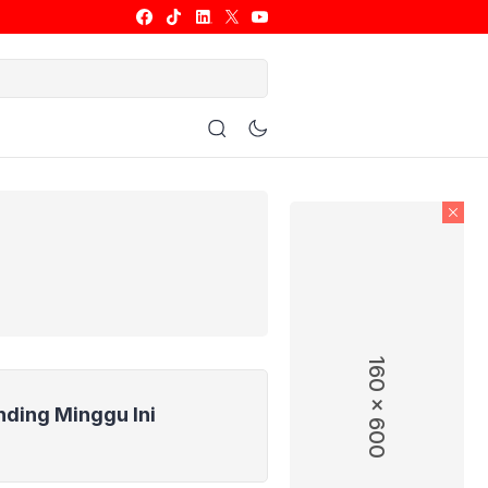
ulu Tangkis
Basket
Allsport
160 x 600
nding Minggu Ini