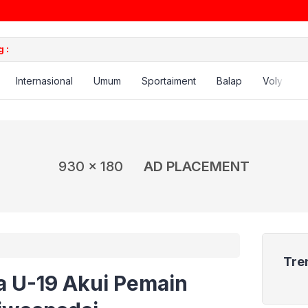
 :
Internasional
Umum
Sportaiment
Balap
Voly
B
930 x 180
AD PLACEMENT
Tre
a U-19 Akui Pemain