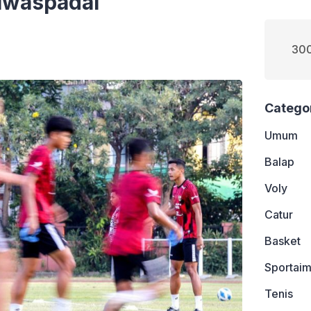
iwaspadai
300
Catego
Umum
Balap
Voly
Catur
Basket
Sportaim
Tenis