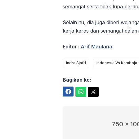
semangat serta tidak lupa berdoa
Selain itu, dia juga diberi weja
kerja keras dan semangat dalam 
Editor :
Arif Maulana
Indra Sjafri
Indonesia Vs Kamboja
Bagikan ke:
Facebook
WhatsApp
Twitter
750 x 10