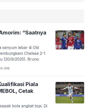
 Amorim: “Saatnya
a senyum lebar di Old
 membungkam Chelsea 2-1
btu (20/9/2025). Bruno
05 WIB
alifikasi Piala
MEBOL, Cetak
a sepak bola angkat topi. Di