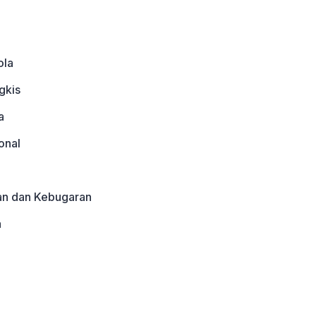
ola
gkis
a
onal
an dan Kebugaran
a