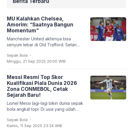
Berita Terbaru
MU Kalahkan Chelsea,
Amorim: “Saatnya Bangun
Momentum”
Manchester United akhirnya bisa
senyum lebar di Old Trafford. Setan
Merah sukses membungkam Chelsea
.
Sepak Bola
2-1 dalam lanjutan Liga Inggris, Sabtu
Minggu, 21 Sep 2025 20:05 WIB
(20/9/2025). Bruno
Messi Resmi Top Skor
Kualifikasi Piala Dunia 2026
Zona CONMEBOL, Cetak
Sejarah Baru!
Lionel Messi lagi-lagi bikin dunia sepak
bola angkat topi. Di usia yang udah
nggak muda lagi, kapten Argentina ini
.
Sepak Bola
mencatatkan sejarah baru: untuk
Kamis, 11 Sep 2025 23:34 WIB
pertama