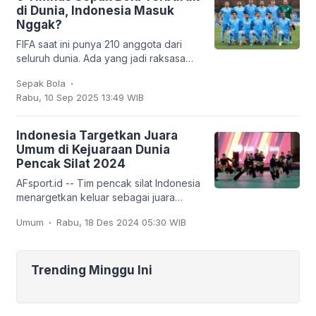
di Dunia, Indonesia Masuk
Nggak?
FIFA saat ini punya 210 anggota dari
seluruh dunia. Ada yang jadi raksasa
sepak bola seperti Brasil, Jerman,
.
Sepak Bola
Argentina, hingga Prancis, tapi ada juga
Rabu, 10 Sep 2025 13:49 WIB
tim
Indonesia Targetkan Juara
Umum di Kejuaraan Dunia
Pencak Silat 2024
AFsport.id -- Tim pencak silat Indonesia
menargetkan keluar sebagai juara
umum pada Kejuaraan Dunia Pencak
.
Umum
Rabu, 18 Des 2024 05:30 WIB
Silat ke-20 dan Kejuaraan Dunia
Pencak Silat Junior
Trending Minggu Ini