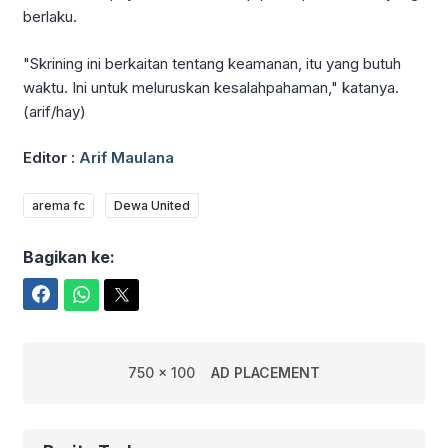
berlaku.
"Skrining ini berkaitan tentang keamanan, itu yang butuh
waktu. Ini untuk meluruskan kesalahpahaman," katanya.
(arif/hay)
Editor :
Arif Maulana
arema fc
Dewa United
Bagikan ke:
Facebook
WhatsApp
Twitter
750 x 100
AD PLACEMENT