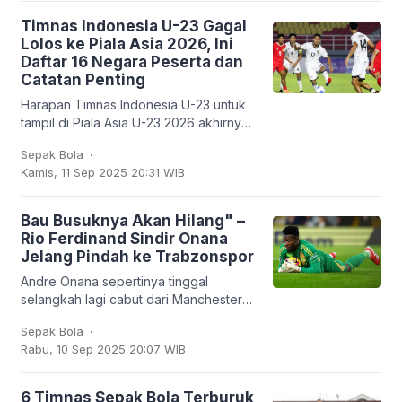
Timnas Indonesia U-23 Gagal
Lolos ke Piala Asia 2026, Ini
Daftar 16 Negara Peserta dan
Catatan Penting
Harapan Timnas Indonesia U-23 untuk
tampil di Piala Asia U-23 2026 akhirnya
harus kandas. Garuda Muda hanya
.
Sepak Bola
mampu finis sebagai runner-up Grup J
Kamis, 11 Sep 2025 20:31 WIB
dengan empat
Bau Busuknya Akan Hilang" –
Rio Ferdinand Sindir Onana
Jelang Pindah ke Trabzonspor
Andre Onana sepertinya tinggal
selangkah lagi cabut dari Manchester
United. Kiper asal Kamerun itu bakal
.
Sepak Bola
dipinjamkan ke klub Turki,
Rabu, 10 Sep 2025 20:07 WIB
Trabzonspor. Dan
6 Timnas Sepak Bola Terburuk