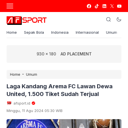
Home
Sepak Bola
Indonesia
Internasional
Umum
S
930 x 180
AD PLACEMENT
-
Home
Umum
Laga Kandang Arema FC Lawan Dewa
United, 1.500 Tiket Sudah Terjual
afsport.id
Minggu, 11 Agu 2024 05:30 WIB