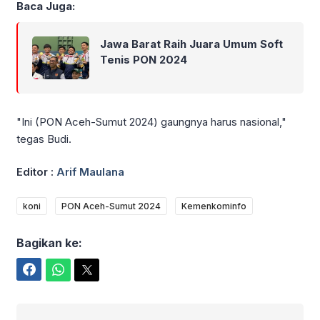
Baca Juga:
Jawa Barat Raih Juara Umum Soft
Tenis PON 2024
"Ini (PON Aceh-Sumut 2024) gaungnya harus nasional,"
tegas Budi.
Editor :
Arif Maulana
koni
PON Aceh-Sumut 2024
Kemenkominfo
Bagikan ke:
Facebook
WhatsApp
Twitter