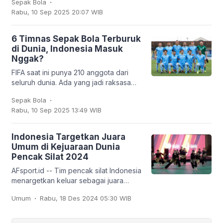
Sepak Bola
dipinjamkan ke klub Turki,
Rabu, 10 Sep 2025 20:07 WIB
Trabzonspor. Dan
6 Timnas Sepak Bola Terburuk
di Dunia, Indonesia Masuk
Nggak?
FIFA saat ini punya 210 anggota dari
seluruh dunia. Ada yang jadi raksasa
sepak bola seperti Brasil, Jerman,
.
Sepak Bola
Argentina, hingga Prancis, tapi ada juga
Rabu, 10 Sep 2025 13:49 WIB
tim
Indonesia Targetkan Juara
Umum di Kejuaraan Dunia
Pencak Silat 2024
AFsport.id -- Tim pencak silat Indonesia
menargetkan keluar sebagai juara
umum pada Kejuaraan Dunia Pencak
.
Umum
Rabu, 18 Des 2024 05:30 WIB
Silat ke-20 dan Kejuaraan Dunia
Pencak Silat Junior