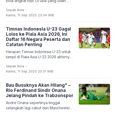
bola angkat topi. Di usia yang udah
nggak muda lagi, kapten Argentina ini
.
Sepak Bola
mencatatkan sejarah baru: untuk
Kamis, 11 Sep 2025 23:34 WIB
pertama
Timnas Indonesia U-23 Gagal
Lolos ke Piala Asia 2026, Ini
Daftar 16 Negara Peserta dan
Catatan Penting
Harapan Timnas Indonesia U-23 untuk
tampil di Piala Asia U-23 2026 akhirnya
harus kandas. Garuda Muda hanya
.
Sepak Bola
mampu finis sebagai runner-up Grup J
Kamis, 11 Sep 2025 20:31 WIB
dengan empat
Bau Busuknya Akan Hilang" –
Rio Ferdinand Sindir Onana
Jelang Pindah ke Trabzonspor
Andre Onana sepertinya tinggal
selangkah lagi cabut dari Manchester
United. Kiper asal Kamerun itu bakal
.