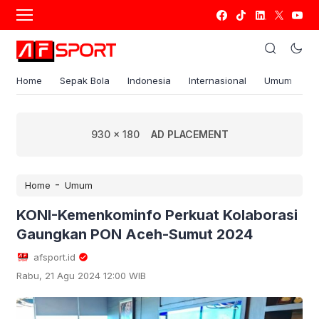
Home
Sepak Bola
Indonesia
Internasional
Umum
S
930 x 180
AD PLACEMENT
-
Home
Umum
KONI-Kemenkominfo Perkuat Kolaborasi
Gaungkan PON Aceh-Sumut 2024
afsport.id
Rabu, 21 Agu 2024 12:00 WIB