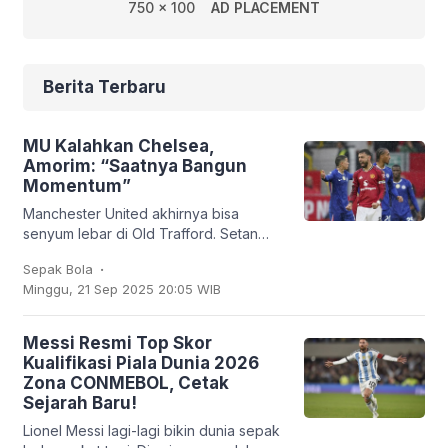
750 x 100
AD PLACEMENT
Berita Terbaru
MU Kalahkan Chelsea,
Amorim: “Saatnya Bangun
Momentum”
Manchester United akhirnya bisa
senyum lebar di Old Trafford. Setan
Merah sukses membungkam Chelsea
.
Sepak Bola
2-1 dalam lanjutan Liga Inggris, Sabtu
Minggu, 21 Sep 2025 20:05 WIB
(20/9/2025). Bruno
Messi Resmi Top Skor
Kualifikasi Piala Dunia 2026
Zona CONMEBOL, Cetak
Sejarah Baru!
Lionel Messi lagi-lagi bikin dunia sepak