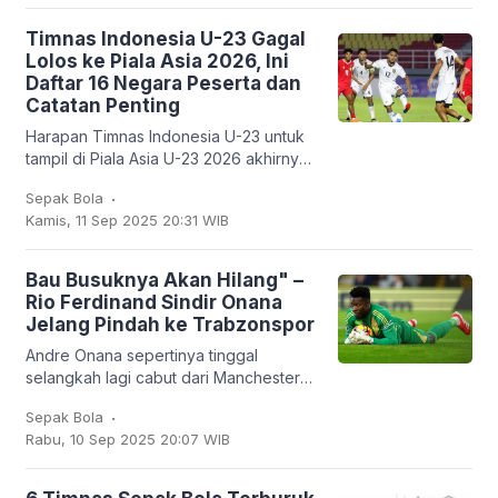
Timnas Indonesia U-23 Gagal
Lolos ke Piala Asia 2026, Ini
Daftar 16 Negara Peserta dan
Catatan Penting
Harapan Timnas Indonesia U-23 untuk
tampil di Piala Asia U-23 2026 akhirnya
harus kandas. Garuda Muda hanya
.
Sepak Bola
mampu finis sebagai runner-up Grup J
Kamis, 11 Sep 2025 20:31 WIB
dengan empat
Bau Busuknya Akan Hilang" –
Rio Ferdinand Sindir Onana
Jelang Pindah ke Trabzonspor
Andre Onana sepertinya tinggal
selangkah lagi cabut dari Manchester
United. Kiper asal Kamerun itu bakal
.
Sepak Bola
dipinjamkan ke klub Turki,
Rabu, 10 Sep 2025 20:07 WIB
Trabzonspor. Dan