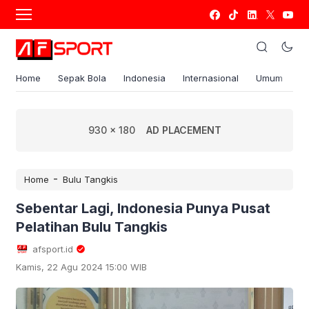
Home
Sepak Bola
Indonesia
Internasional
Umum
S
930 x 180
AD PLACEMENT
-
Home
Bulu Tangkis
Sebentar Lagi, Indonesia Punya Pusat
Pelatihan Bulu Tangkis
afsport.id
Kamis, 22 Agu 2024 15:00 WIB