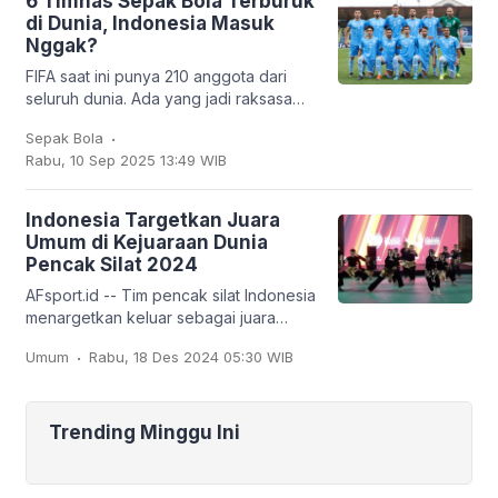
6 Timnas Sepak Bola Terburuk
di Dunia, Indonesia Masuk
Nggak?
FIFA saat ini punya 210 anggota dari
seluruh dunia. Ada yang jadi raksasa
sepak bola seperti Brasil, Jerman,
.
Sepak Bola
Argentina, hingga Prancis, tapi ada juga
Rabu, 10 Sep 2025 13:49 WIB
tim
Indonesia Targetkan Juara
Umum di Kejuaraan Dunia
Pencak Silat 2024
AFsport.id -- Tim pencak silat Indonesia
menargetkan keluar sebagai juara
umum pada Kejuaraan Dunia Pencak
.
Umum
Rabu, 18 Des 2024 05:30 WIB
Silat ke-20 dan Kejuaraan Dunia
Pencak Silat Junior
Trending Minggu Ini