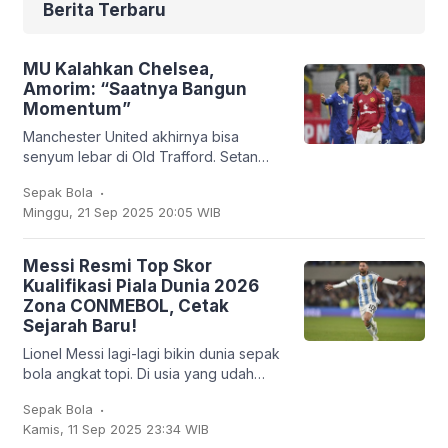
Berita Terbaru
MU Kalahkan Chelsea,
Amorim: “Saatnya Bangun
Momentum”
Manchester United akhirnya bisa
senyum lebar di Old Trafford. Setan
Merah sukses membungkam Chelsea
.
Sepak Bola
2-1 dalam lanjutan Liga Inggris, Sabtu
Minggu, 21 Sep 2025 20:05 WIB
(20/9/2025). Bruno
Messi Resmi Top Skor
Kualifikasi Piala Dunia 2026
Zona CONMEBOL, Cetak
Sejarah Baru!
Lionel Messi lagi-lagi bikin dunia sepak
bola angkat topi. Di usia yang udah
nggak muda lagi, kapten Argentina ini
.
Sepak Bola
mencatatkan sejarah baru: untuk
Kamis, 11 Sep 2025 23:34 WIB
pertama