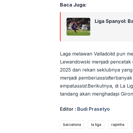
Baca Juga:
Liga Spanyol: B
Laga melawan Valladolid pun m
Lewandowski menjadi pencetak g
2025 dan rekan seklubnya yang
menjadi pemberi
assist
terbanyak 
empat
assist
.Berikutnya, di La L
tandang akan menghadapi Giro
Editor :
Budi Prasetyo
barcelona
la liga
rapinha