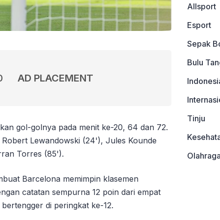
Allsport
Esport
Sepak B
Bulu Tan
0
AD PLACEMENT
Indonesi
Internasi
Tinju
an gol-golnya pada menit ke-20, 64 dan 72.
Kesehat
t Robert Lewandowski (24'), Jules Kounde
ran Torres (85').
Olahrag
embuat Barcelona memimpin klasemen
ngan catatan sempurna 12 poin dari empat
 bertengger di peringkat ke-12.