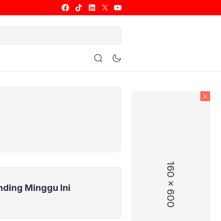
ulu Tangkis
Basket
Allsport
160 x 600
nding Minggu Ini