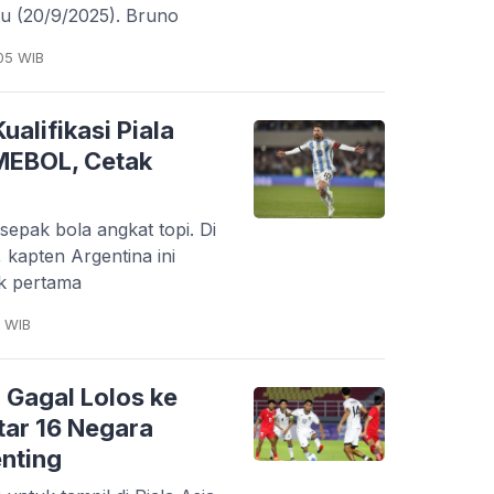
btu (20/9/2025). Bruno
05 WIB
alifikasi Piala
MEBOL, Cetak
a sepak bola angkat topi. Di
 kapten Argentina ini
uk pertama
4 WIB
 Gagal Lolos ke
ftar 16 Negara
enting