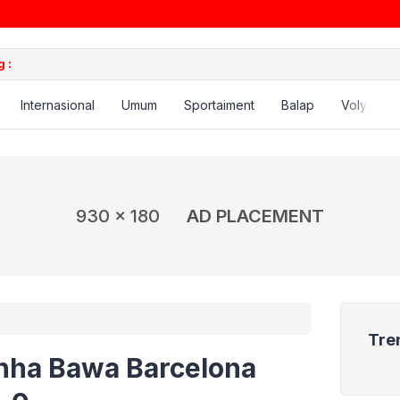
 :
Internasional
Umum
Sportaiment
Balap
Voly
B
930 x 180
AD PLACEMENT
Tre
inha Bawa Barcelona