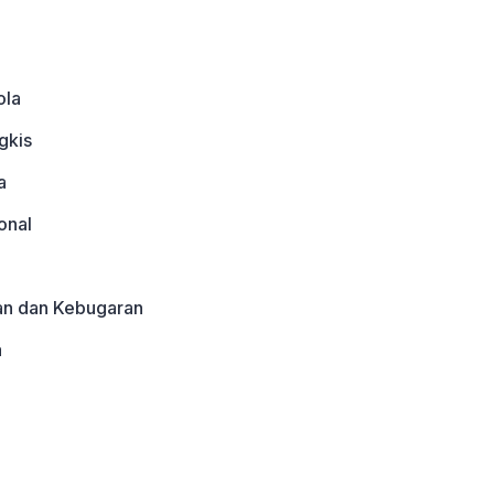
ola
gkis
a
onal
an dan Kebugaran
a