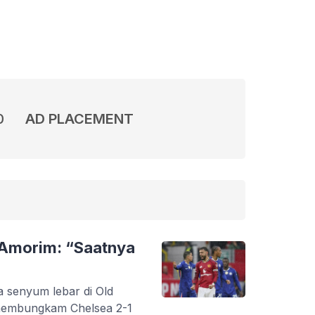
0
AD PLACEMENT
 Amorim: “Saatnya
a senyum lebar di Old
 membungkam Chelsea 2-1