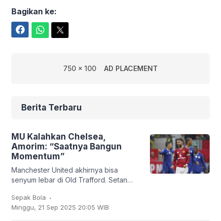
Bagikan ke:
Facebook
WhatsApp
Twitter
750 x 100
AD PLACEMENT
Berita Terbaru
MU Kalahkan Chelsea,
Amorim: “Saatnya Bangun
Momentum”
Manchester United akhirnya bisa
senyum lebar di Old Trafford. Setan
Merah sukses membungkam Chelsea
.
Sepak Bola
2-1 dalam lanjutan Liga Inggris, Sabtu
Minggu, 21 Sep 2025 20:05 WIB
(20/9/2025). Bruno