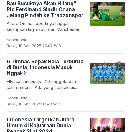
Bau Busuknya Akan Hilang" –
Rio Ferdinand Sindir Onana
Jelang Pindah ke Trabzonspor
Andre Onana sepertinya tinggal
selangkah lagi cabut dari Manchester
United. Kiper asal Kamerun itu bakal
.
Sepak Bola
dipinjamkan ke klub Turki,
Rabu, 10 Sep 2025 20:07 WIB
Trabzonspor. Dan
6 Timnas Sepak Bola Terburuk
di Dunia, Indonesia Masuk
Nggak?
FIFA saat ini punya 210 anggota dari
seluruh dunia. Ada yang jadi raksasa
sepak bola seperti Brasil, Jerman,
.
Sepak Bola
Argentina, hingga Prancis, tapi ada juga
Rabu, 10 Sep 2025 13:49 WIB
tim
Indonesia Targetkan Juara
Umum di Kejuaraan Dunia
Pencak Silat 2024