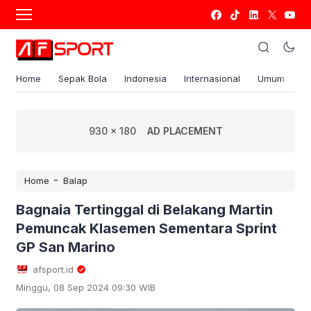
Home
Sepak Bola
Indonesia
Internasional
Umum
S
930 x 180
AD PLACEMENT
-
Home
Balap
Bagnaia Tertinggal di Belakang Martin
Pemuncak Klasemen Sementara Sprint
GP San Marino
afsport.id
Minggu, 08 Sep 2024 09:30 WIB