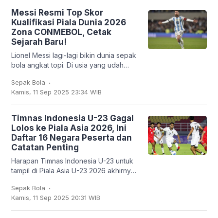
Messi Resmi Top Skor
Kualifikasi Piala Dunia 2026
Zona CONMEBOL, Cetak
Sejarah Baru!
Lionel Messi lagi-lagi bikin dunia sepak
bola angkat topi. Di usia yang udah
nggak muda lagi, kapten Argentina ini
.
Sepak Bola
mencatatkan sejarah baru: untuk
Kamis, 11 Sep 2025 23:34 WIB
pertama
Timnas Indonesia U-23 Gagal
Lolos ke Piala Asia 2026, Ini
Daftar 16 Negara Peserta dan
Catatan Penting
Harapan Timnas Indonesia U-23 untuk
tampil di Piala Asia U-23 2026 akhirnya
harus kandas. Garuda Muda hanya
.
Sepak Bola
mampu finis sebagai runner-up Grup J
Kamis, 11 Sep 2025 20:31 WIB
dengan empat