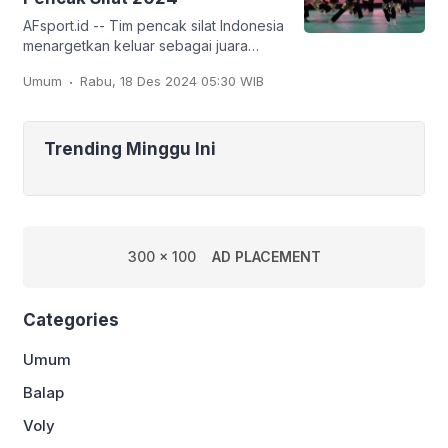
AFsport.id -- Tim pencak silat Indonesia
menargetkan keluar sebagai juara
umum pada Kejuaraan Dunia Pencak
.
Umum
Rabu, 18 Des 2024 05:30 WIB
Silat ke-20 dan Kejuaraan Dunia
Pencak Silat Junior
Trending Minggu Ini
300 x 100
AD PLACEMENT
Categories
Umum
Balap
Voly