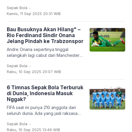
harus kandas. Garuda Muda hanya
.
Sepak Bola
mampu finis sebagai runner-up Grup J
Kamis, 11 Sep 2025 20:31 WIB
dengan empat
Bau Busuknya Akan Hilang" –
Rio Ferdinand Sindir Onana
Jelang Pindah ke Trabzonspor
Andre Onana sepertinya tinggal
selangkah lagi cabut dari Manchester
United. Kiper asal Kamerun itu bakal
.
Sepak Bola
dipinjamkan ke klub Turki,
Rabu, 10 Sep 2025 20:07 WIB
Trabzonspor. Dan
6 Timnas Sepak Bola Terburuk
di Dunia, Indonesia Masuk
Nggak?
FIFA saat ini punya 210 anggota dari
seluruh dunia. Ada yang jadi raksasa
sepak bola seperti Brasil, Jerman,
.
Sepak Bola
Argentina, hingga Prancis, tapi ada juga
Rabu, 10 Sep 2025 13:49 WIB
tim