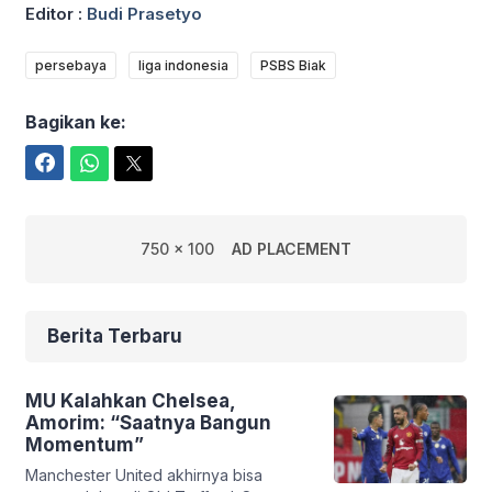
Editor :
Budi Prasetyo
persebaya
liga indonesia
PSBS Biak
Bagikan ke:
Facebook
WhatsApp
Twitter
750 x 100
AD PLACEMENT
Berita Terbaru
MU Kalahkan Chelsea,
Amorim: “Saatnya Bangun
Momentum”
Manchester United akhirnya bisa