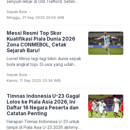
senyum lebar di Old Trafford. Setan
Merah sukses membungkam Chelsea
.
Sepak Bola
2-1 dalam lanjutan Liga Inggris, Sabtu
Minggu, 21 Sep 2025 20:05 WIB
(20/9/2025). Bruno
Messi Resmi Top Skor
Kualifikasi Piala Dunia 2026
Zona CONMEBOL, Cetak
Sejarah Baru!
Lionel Messi lagi-lagi bikin dunia sepak
bola angkat topi. Di usia yang udah
nggak muda lagi, kapten Argentina ini
.
Sepak Bola
mencatatkan sejarah baru: untuk
Kamis, 11 Sep 2025 23:34 WIB
pertama
Timnas Indonesia U-23 Gagal
Lolos ke Piala Asia 2026, Ini
Daftar 16 Negara Peserta dan
Catatan Penting
Harapan Timnas Indonesia U-23 untuk
tampil di Piala Asia U-23 2026 akhirnya