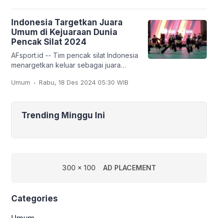
Indonesia Targetkan Juara
Umum di Kejuaraan Dunia
Pencak Silat 2024
AFsport.id -- Tim pencak silat Indonesia
menargetkan keluar sebagai juara
umum pada Kejuaraan Dunia Pencak
.
Umum
Rabu, 18 Des 2024 05:30 WIB
Silat ke-20 dan Kejuaraan Dunia
Pencak Silat Junior
Trending Minggu Ini
300 x 100
AD PLACEMENT
Categories
Umum