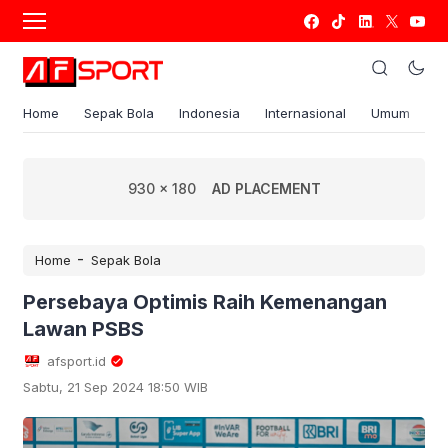
Home
Sepak Bola
Indonesia
Internasional
Umum
S
930 x 180
AD PLACEMENT
-
Home
Sepak Bola
Persebaya Optimis Raih Kemenangan
Lawan PSBS
afsport.id
Sabtu, 21 Sep 2024 18:50 WIB