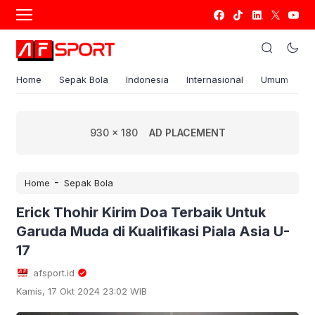
Home
Sepak Bola
Indonesia
Internasional
Umum
S
930 x 180
AD PLACEMENT
-
Home
Sepak Bola
Erick Thohir Kirim Doa Terbaik Untuk
Garuda Muda di Kualifikasi Piala Asia U-
17
afsport.id
Kamis, 17 Okt 2024 23:02 WIB