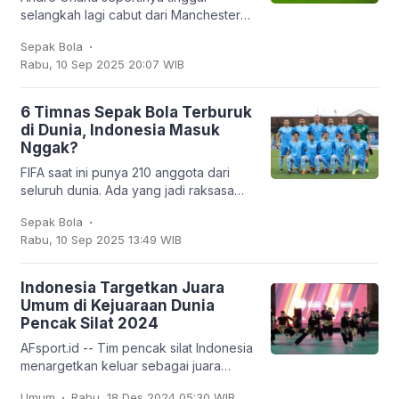
selangkah lagi cabut dari Manchester
United. Kiper asal Kamerun itu bakal
.
Sepak Bola
dipinjamkan ke klub Turki,
Rabu, 10 Sep 2025 20:07 WIB
Trabzonspor. Dan
6 Timnas Sepak Bola Terburuk
di Dunia, Indonesia Masuk
Nggak?
FIFA saat ini punya 210 anggota dari
seluruh dunia. Ada yang jadi raksasa
sepak bola seperti Brasil, Jerman,
.
Sepak Bola
Argentina, hingga Prancis, tapi ada juga
Rabu, 10 Sep 2025 13:49 WIB
tim
Indonesia Targetkan Juara
Umum di Kejuaraan Dunia
Pencak Silat 2024
AFsport.id -- Tim pencak silat Indonesia
menargetkan keluar sebagai juara
umum pada Kejuaraan Dunia Pencak
.
Umum
Rabu, 18 Des 2024 05:30 WIB