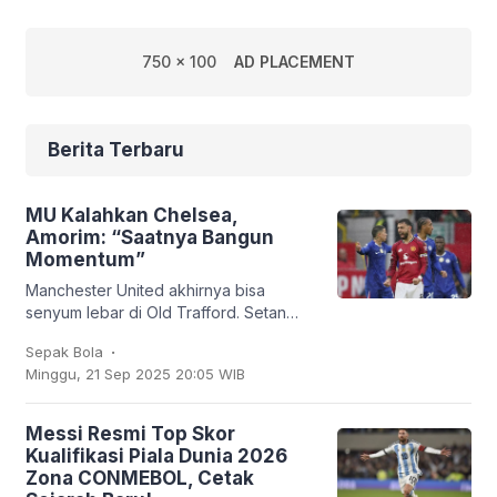
750 x 100
AD PLACEMENT
Berita Terbaru
MU Kalahkan Chelsea,
Amorim: “Saatnya Bangun
Momentum”
Manchester United akhirnya bisa
senyum lebar di Old Trafford. Setan
Merah sukses membungkam Chelsea
.
Sepak Bola
2-1 dalam lanjutan Liga Inggris, Sabtu
Minggu, 21 Sep 2025 20:05 WIB
(20/9/2025). Bruno
Messi Resmi Top Skor
Kualifikasi Piala Dunia 2026
Zona CONMEBOL, Cetak