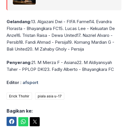
Gelandang:
13. Algazani Dwi - FIFA Farmel14. Evandra
Florasta - Bhayangkara FC15. Lucas Lee - Kekuatan De
Anze16. Tristan Raisa - Dewa United17. Nazriel Alvaro -
Persib18. Fandi Ahmad - Persija19. Komang Mardian G -
Bali United20. M Zahaby Gholy - Persija
Penyerang:
21. M Mierza F - Asiana22. M Aldiyansyah
Taher - PPLOP DKI23. Fadly Alberto - Bhayangkara FC
Editor :
afsport
Erick Thohir
piala asia u-17
Bagikan ke:
Facebook
WhatsApp
Twitter