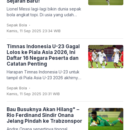
Sejarah Baru!
Lionel Messi lagi-lagi bikin dunia sepak
bola angkat topi. Di usia yang udah
nggak muda lagi, kapten Argentina ini
.
Sepak Bola
mencatatkan sejarah baru: untuk
Kamis, 11 Sep 2025 23:34 WIB
pertama
Timnas Indonesia U-23 Gagal
Lolos ke Piala Asia 2026, Ini
Daftar 16 Negara Peserta dan
Catatan Penting
Harapan Timnas Indonesia U-23 untuk
tampil di Piala Asia U-23 2026 akhirnya
harus kandas. Garuda Muda hanya
.
Sepak Bola
mampu finis sebagai runner-up Grup J
Kamis, 11 Sep 2025 20:31 WIB
dengan empat
Bau Busuknya Akan Hilang" –
Rio Ferdinand Sindir Onana
Jelang Pindah ke Trabzonspor
Andre Onana sepertinya tinggal