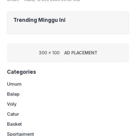
Silat ke-20 dan Kejuaraan Dunia
Pencak Silat Junior
Trending Minggu Ini
300 x 100
AD PLACEMENT
Categories
Umum
Balap
Voly
Catur
Basket
Sportaiment