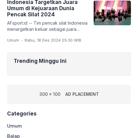
Indonesia Targetkan Juara
Umum di Kejuaraan Dunia
Pencak Silat 2024
AFsport.id -- Tim pencak silat Indonesia
menargetkan keluar sebagai juara
umum pada Kejuaraan Dunia Pencak
.
Umum
Rabu, 18 Des 2024 05:30 WIB
Silat ke-20 dan Kejuaraan Dunia
Pencak Silat Junior
Trending Minggu Ini
300 x 100
AD PLACEMENT
Categories
Umum
Balap