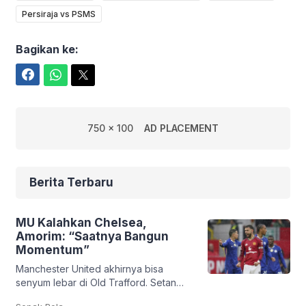
Persiraja vs PSMS
Bagikan ke:
Facebook
WhatsApp
Twitter
750 x 100
AD PLACEMENT
Berita Terbaru
MU Kalahkan Chelsea,
Amorim: “Saatnya Bangun
Momentum”
Manchester United akhirnya bisa
senyum lebar di Old Trafford. Setan
Merah sukses membungkam Chelsea
.