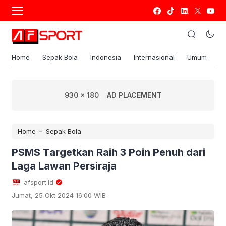
Home
Sepak Bola
Indonesia
Internasional
Umum
S
930 x 180
AD PLACEMENT
-
Home
Sepak Bola
PSMS Targetkan Raih 3 Poin Penuh dari
Laga Lawan Persiraja
afsport.id
Jumat, 25 Okt 2024 16:00 WIB