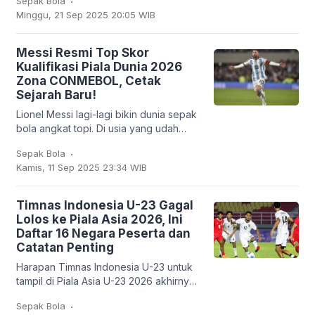
Sepak Bola
2-1 dalam lanjutan Liga Inggris, Sabtu
Minggu, 21 Sep 2025 20:05 WIB
(20/9/2025). Bruno
Messi Resmi Top Skor
Kualifikasi Piala Dunia 2026
Zona CONMEBOL, Cetak
Sejarah Baru!
Lionel Messi lagi-lagi bikin dunia sepak
bola angkat topi. Di usia yang udah
nggak muda lagi, kapten Argentina ini
.
Sepak Bola
mencatatkan sejarah baru: untuk
Kamis, 11 Sep 2025 23:34 WIB
pertama
Timnas Indonesia U-23 Gagal
Lolos ke Piala Asia 2026, Ini
Daftar 16 Negara Peserta dan
Catatan Penting
Harapan Timnas Indonesia U-23 untuk
tampil di Piala Asia U-23 2026 akhirnya
harus kandas. Garuda Muda hanya
.
Sepak Bola
mampu finis sebagai runner-up Grup J