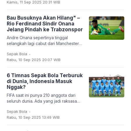
Kamis, 11 Sep 2025 20:31 WIB
dengan empat
Bau Busuknya Akan Hilang" –
Rio Ferdinand Sindir Onana
Jelang Pindah ke Trabzonspor
Andre Onana sepertinya tinggal
selangkah lagi cabut dari Manchester
United. Kiper asal Kamerun itu bakal
.
Sepak Bola
dipinjamkan ke klub Turki,
Rabu, 10 Sep 2025 20:07 WIB
Trabzonspor. Dan
6 Timnas Sepak Bola Terburuk
di Dunia, Indonesia Masuk
Nggak?
FIFA saat ini punya 210 anggota dari
seluruh dunia. Ada yang jadi raksasa
sepak bola seperti Brasil, Jerman,
.
Sepak Bola
Argentina, hingga Prancis, tapi ada juga
Rabu, 10 Sep 2025 13:49 WIB
tim