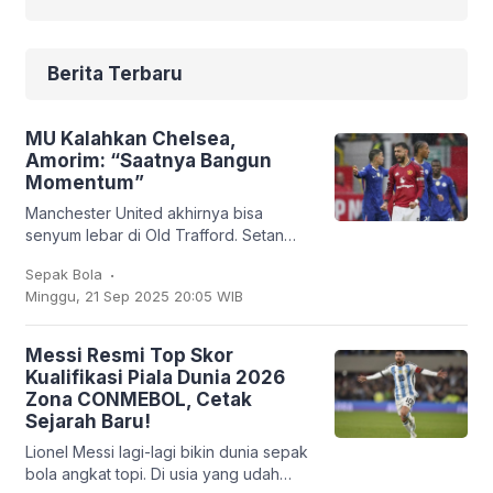
Berita Terbaru
MU Kalahkan Chelsea,
Amorim: “Saatnya Bangun
Momentum”
Manchester United akhirnya bisa
senyum lebar di Old Trafford. Setan
Merah sukses membungkam Chelsea
.
Sepak Bola
2-1 dalam lanjutan Liga Inggris, Sabtu
Minggu, 21 Sep 2025 20:05 WIB
(20/9/2025). Bruno
Messi Resmi Top Skor
Kualifikasi Piala Dunia 2026
Zona CONMEBOL, Cetak
Sejarah Baru!
Lionel Messi lagi-lagi bikin dunia sepak
bola angkat topi. Di usia yang udah