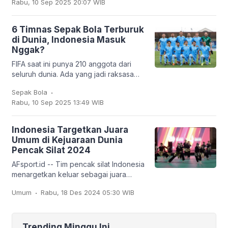
Rabu, 10 Sep 2025 20:07 WIB
Trabzonspor. Dan
6 Timnas Sepak Bola Terburuk
di Dunia, Indonesia Masuk
Nggak?
FIFA saat ini punya 210 anggota dari
seluruh dunia. Ada yang jadi raksasa
sepak bola seperti Brasil, Jerman,
.
Sepak Bola
Argentina, hingga Prancis, tapi ada juga
Rabu, 10 Sep 2025 13:49 WIB
tim
Indonesia Targetkan Juara
Umum di Kejuaraan Dunia
Pencak Silat 2024
AFsport.id -- Tim pencak silat Indonesia
menargetkan keluar sebagai juara
umum pada Kejuaraan Dunia Pencak
.
Umum
Rabu, 18 Des 2024 05:30 WIB
Silat ke-20 dan Kejuaraan Dunia
Pencak Silat Junior
Trending Minggu Ini