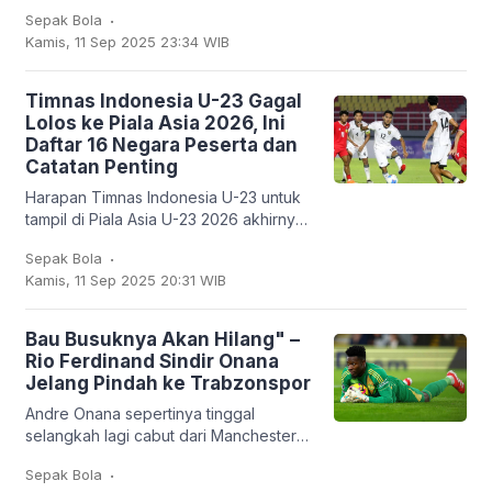
nggak muda lagi, kapten Argentina ini
.
Sepak Bola
mencatatkan sejarah baru: untuk
Kamis, 11 Sep 2025 23:34 WIB
pertama
Timnas Indonesia U-23 Gagal
Lolos ke Piala Asia 2026, Ini
Daftar 16 Negara Peserta dan
Catatan Penting
Harapan Timnas Indonesia U-23 untuk
tampil di Piala Asia U-23 2026 akhirnya
harus kandas. Garuda Muda hanya
.
Sepak Bola
mampu finis sebagai runner-up Grup J
Kamis, 11 Sep 2025 20:31 WIB
dengan empat
Bau Busuknya Akan Hilang" –
Rio Ferdinand Sindir Onana
Jelang Pindah ke Trabzonspor
Andre Onana sepertinya tinggal
selangkah lagi cabut dari Manchester
United. Kiper asal Kamerun itu bakal
.
Sepak Bola
dipinjamkan ke klub Turki,