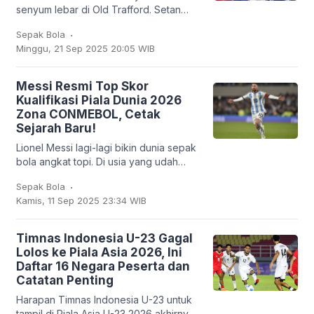
senyum lebar di Old Trafford. Setan
Merah sukses membungkam Chelsea
.
Sepak Bola
2-1 dalam lanjutan Liga Inggris, Sabtu
Minggu, 21 Sep 2025 20:05 WIB
(20/9/2025). Bruno
Messi Resmi Top Skor
Kualifikasi Piala Dunia 2026
Zona CONMEBOL, Cetak
Sejarah Baru!
Lionel Messi lagi-lagi bikin dunia sepak
bola angkat topi. Di usia yang udah
nggak muda lagi, kapten Argentina ini
.
Sepak Bola
mencatatkan sejarah baru: untuk
Kamis, 11 Sep 2025 23:34 WIB
pertama
Timnas Indonesia U-23 Gagal
Lolos ke Piala Asia 2026, Ini
Daftar 16 Negara Peserta dan
Catatan Penting
Harapan Timnas Indonesia U-23 untuk
tampil di Piala Asia U-23 2026 akhirnya