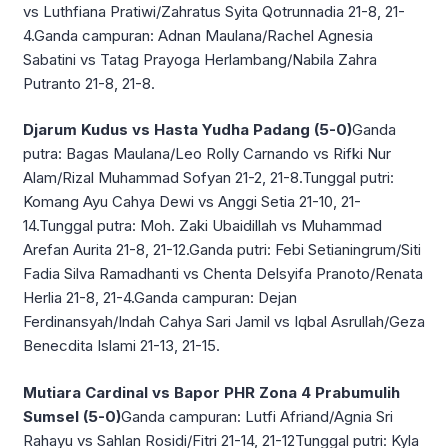
vs Luthfiana Pratiwi/Zahratus Syita Qotrunnadia 21-8, 21-
4.Ganda campuran: Adnan Maulana/Rachel Agnesia
Sabatini vs Tatag Prayoga Herlambang/Nabila Zahra
Putranto 21-8, 21-8.
Djarum Kudus vs Hasta Yudha Padang (5-0)
Ganda
putra: Bagas Maulana/Leo Rolly Carnando vs Rifki Nur
Alam/Rizal Muhammad Sofyan 21-2, 21-8.Tunggal putri:
Komang Ayu Cahya Dewi vs Anggi Setia 21-10, 21-
14.Tunggal putra: Moh. Zaki Ubaidillah vs Muhammad
Arefan Aurita 21-8, 21-12.Ganda putri: Febi Setianingrum/Siti
Fadia Silva Ramadhanti vs Chenta Delsyifa Pranoto/Renata
Herlia 21-8, 21-4.Ganda campuran: Dejan
Ferdinansyah/Indah Cahya Sari Jamil vs Iqbal Asrullah/Geza
Benecdita Islami 21-13, 21-15.
Mutiara Cardinal vs Bapor PHR Zona 4 Prabumulih
Sumsel (5-0)
Ganda campuran: Lutfi Afriand/Agnia Sri
Rahayu vs Sahlan Rosidi/Fitri 21-14, 21-12Tunggal putri: Kyla