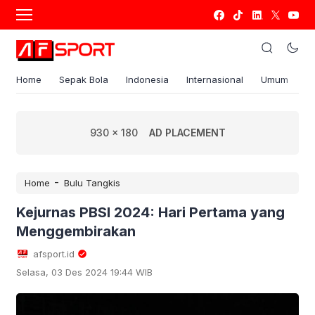
Home
Sepak Bola
Indonesia
Internasional
Umum
S
930 x 180
AD PLACEMENT
-
Home
Bulu Tangkis
Kejurnas PBSI 2024: Hari Pertama yang
Menggembirakan
afsport.id
Selasa, 03 Des 2024 19:44 WIB