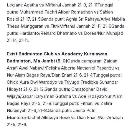
Legiana Agatha vs Miftahul Jannah 21-9, 21-11Tunggal
putra: Muhammad Fachri Akbar Romadhon vs Sahlan
Rosidi 21-17, 21-5Ganda putri: Agnia Sri Rahayu/Arlya Nabilla
Thesa Munggaran vs Fitri/Miftahul Jannah 21-11, 21-6Ganda
putra: Hardianto/Reinard Dhanriano vs Dores/Nur Munajad
21-14, 21-11.
Exist Badminton Club vs Academy Kurniawan
Badminton, Ma Jambi (5-0)
Ganda campuran: Zaidan
Arrafi Awal Nabawi/Felisha Alberta Nathaniel Pasaribu vs
Nur Alam Bagas Raya/Dian Eriani 21-6, 21-4.Tunggal putra:
Chico Aura Dwi Wardoyo vs Triyugo Frediqke Sunandar
Hidayat 21-6, 21-12.Ganda putra: Christopher David
Wijaya/Sabar Karyaman Gutama vs Ade Hidayat/Nur Alam
Bagas Raya 21-5, 21-8.Tunggal putri: Fitriani vs Zatira
Nuraisyah 21-6, 21-8.Ganda putri: Jesita Putri
Miantoro/Rachel Allessya Rose vs Dian Eriani/Nur Amaliah
21-5, 21-6.