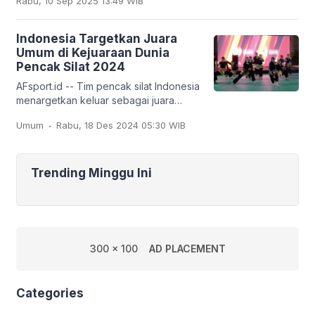
Rabu, 10 Sep 2025 13:49 WIB
tim
Indonesia Targetkan Juara
Umum di Kejuaraan Dunia
Pencak Silat 2024
AFsport.id -- Tim pencak silat Indonesia
menargetkan keluar sebagai juara
umum pada Kejuaraan Dunia Pencak
.
Umum
Rabu, 18 Des 2024 05:30 WIB
Silat ke-20 dan Kejuaraan Dunia
Pencak Silat Junior
Trending Minggu Ini
300 x 100
AD PLACEMENT
Categories