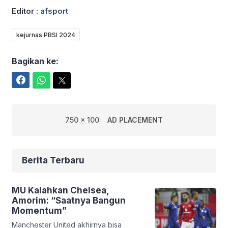
Editor :
afsport
kejurnas PBSI 2024
Bagikan ke:
Facebook
WhatsApp
Twitter
750 x 100
AD PLACEMENT
Berita Terbaru
MU Kalahkan Chelsea,
Amorim: “Saatnya Bangun
Momentum”
Manchester United akhirnya bisa