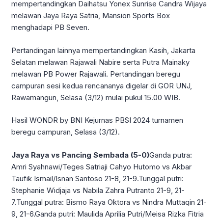
mempertandingkan Daihatsu Yonex Sunrise Candra Wijaya
melawan Jaya Raya Satria, Mansion Sports Box
menghadapi PB Seven.
Pertandingan lainnya mempertandingkan Kasih, Jakarta
Selatan melawan Rajawali Nabire serta Putra Mainaky
melawan PB Power Rajawali. Pertandingan beregu
campuran sesi kedua rencananya digelar di GOR UNJ,
Rawamangun, Selasa (3/12) mulai pukul 15.00 WIB.
Hasil WONDR by BNI Kejurnas PBSI 2024 turnamen
beregu campuran, Selasa (3/12).
Jaya Raya vs Pancing Sembada (5-0)
Ganda putra:
Amri Syahnawi/Teges Satriaji Cahyo Hutomo vs Akbar
Taufik Ismail/Isnan Santoso 21-8, 21-9.Tunggal putri:
Stephanie Widjaja vs Nabila Zahra Putranto 21-9, 21-
7.Tunggal putra: Bismo Raya Oktora vs Nindra Muttaqin 21-
9, 21-6.Ganda putri: Maulida Aprilia Putri/Meisa Rizka Fitria