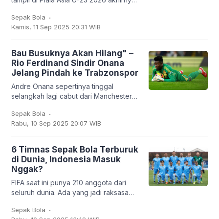
harus kandas. Garuda Muda hanya
.
Sepak Bola
mampu finis sebagai runner-up Grup J
Kamis, 11 Sep 2025 20:31 WIB
dengan empat
Bau Busuknya Akan Hilang" –
Rio Ferdinand Sindir Onana
Jelang Pindah ke Trabzonspor
Andre Onana sepertinya tinggal
selangkah lagi cabut dari Manchester
United. Kiper asal Kamerun itu bakal
.
Sepak Bola
dipinjamkan ke klub Turki,
Rabu, 10 Sep 2025 20:07 WIB
Trabzonspor. Dan
6 Timnas Sepak Bola Terburuk
di Dunia, Indonesia Masuk
Nggak?
FIFA saat ini punya 210 anggota dari
seluruh dunia. Ada yang jadi raksasa
sepak bola seperti Brasil, Jerman,
.
Sepak Bola
Argentina, hingga Prancis, tapi ada juga