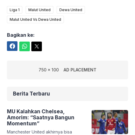
Liga 1
Malut United
Dewa United
Malut United Vs Dewa United
Bagikan ke:
Facebook
WhatsApp
Twitter
750 x 100
AD PLACEMENT
Berita Terbaru
MU Kalahkan Chelsea,
Amorim: “Saatnya Bangun
Momentum”
Manchester United akhirnya bisa