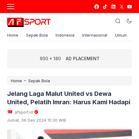
Home
Sepak Bola
Indonesia
Internasional
Umum
S
930 x 180
AD PLACEMENT
-
Home
Sepak Bola
Jelang Laga Malut United vs Dewa
United, Pelatih Imran: Harus Kami Hadapi
afsport.id
Jumat, 06 Des 2024 10:30 WIB