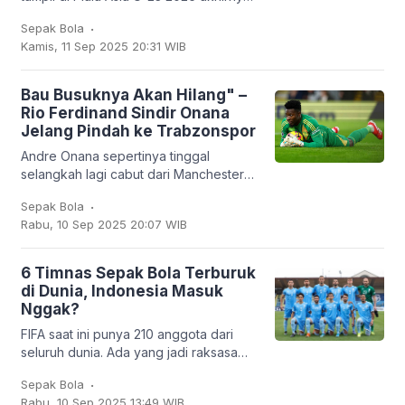
harus kandas. Garuda Muda hanya
.
Sepak Bola
mampu finis sebagai runner-up Grup J
Kamis, 11 Sep 2025 20:31 WIB
dengan empat
Bau Busuknya Akan Hilang" –
Rio Ferdinand Sindir Onana
Jelang Pindah ke Trabzonspor
Andre Onana sepertinya tinggal
selangkah lagi cabut dari Manchester
United. Kiper asal Kamerun itu bakal
.
Sepak Bola
dipinjamkan ke klub Turki,
Rabu, 10 Sep 2025 20:07 WIB
Trabzonspor. Dan
6 Timnas Sepak Bola Terburuk
di Dunia, Indonesia Masuk
Nggak?
FIFA saat ini punya 210 anggota dari
seluruh dunia. Ada yang jadi raksasa
sepak bola seperti Brasil, Jerman,
.
Sepak Bola
Argentina, hingga Prancis, tapi ada juga
Rabu, 10 Sep 2025 13:49 WIB