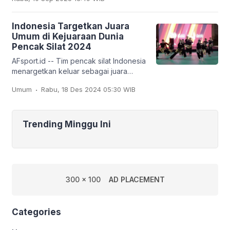
tim
Indonesia Targetkan Juara
Umum di Kejuaraan Dunia
Pencak Silat 2024
AFsport.id -- Tim pencak silat Indonesia
menargetkan keluar sebagai juara
umum pada Kejuaraan Dunia Pencak
.
Umum
Rabu, 18 Des 2024 05:30 WIB
Silat ke-20 dan Kejuaraan Dunia
Pencak Silat Junior
Trending Minggu Ini
300 x 100
AD PLACEMENT
Categories