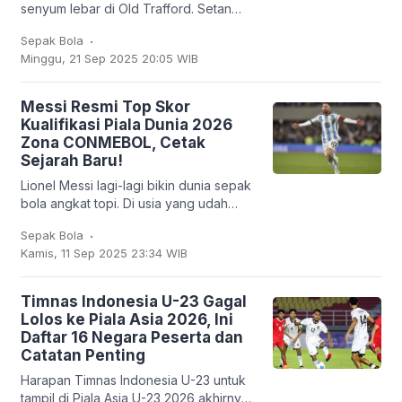
senyum lebar di Old Trafford. Setan
Merah sukses membungkam Chelsea
.
Sepak Bola
2-1 dalam lanjutan Liga Inggris, Sabtu
Minggu, 21 Sep 2025 20:05 WIB
(20/9/2025). Bruno
Messi Resmi Top Skor
Kualifikasi Piala Dunia 2026
Zona CONMEBOL, Cetak
Sejarah Baru!
Lionel Messi lagi-lagi bikin dunia sepak
bola angkat topi. Di usia yang udah
nggak muda lagi, kapten Argentina ini
.
Sepak Bola
mencatatkan sejarah baru: untuk
Kamis, 11 Sep 2025 23:34 WIB
pertama
Timnas Indonesia U-23 Gagal
Lolos ke Piala Asia 2026, Ini
Daftar 16 Negara Peserta dan
Catatan Penting
Harapan Timnas Indonesia U-23 untuk
tampil di Piala Asia U-23 2026 akhirnya