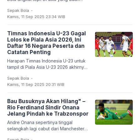
nggak muda lagi, kapten Argentina ini
.
Sepak Bola
mencatatkan sejarah baru: untuk
Kamis, 11 Sep 2025 23:34 WIB
pertama
Timnas Indonesia U-23 Gagal
Lolos ke Piala Asia 2026, Ini
Daftar 16 Negara Peserta dan
Catatan Penting
Harapan Timnas Indonesia U-23 untuk
tampil di Piala Asia U-23 2026 akhirnya
harus kandas. Garuda Muda hanya
.
Sepak Bola
mampu finis sebagai runner-up Grup J
Kamis, 11 Sep 2025 20:31 WIB
dengan empat
Bau Busuknya Akan Hilang" –
Rio Ferdinand Sindir Onana
Jelang Pindah ke Trabzonspor
Andre Onana sepertinya tinggal
selangkah lagi cabut dari Manchester
United. Kiper asal Kamerun itu bakal
.
Sepak Bola