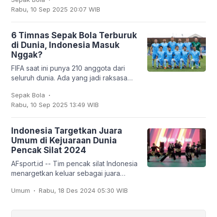
dipinjamkan ke klub Turki,
Rabu, 10 Sep 2025 20:07 WIB
Trabzonspor. Dan
6 Timnas Sepak Bola Terburuk
di Dunia, Indonesia Masuk
Nggak?
FIFA saat ini punya 210 anggota dari
seluruh dunia. Ada yang jadi raksasa
sepak bola seperti Brasil, Jerman,
.
Sepak Bola
Argentina, hingga Prancis, tapi ada juga
Rabu, 10 Sep 2025 13:49 WIB
tim
Indonesia Targetkan Juara
Umum di Kejuaraan Dunia
Pencak Silat 2024
AFsport.id -- Tim pencak silat Indonesia
menargetkan keluar sebagai juara
umum pada Kejuaraan Dunia Pencak
.
Umum
Rabu, 18 Des 2024 05:30 WIB
Silat ke-20 dan Kejuaraan Dunia
Pencak Silat Junior