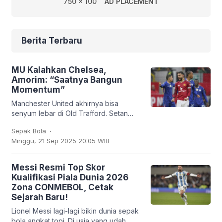
750 x 100
AD PLACEMENT
Berita Terbaru
MU Kalahkan Chelsea,
Amorim: “Saatnya Bangun
Momentum”
Manchester United akhirnya bisa
senyum lebar di Old Trafford. Setan
Merah sukses membungkam Chelsea
.
Sepak Bola
2-1 dalam lanjutan Liga Inggris, Sabtu
Minggu, 21 Sep 2025 20:05 WIB
(20/9/2025). Bruno
Messi Resmi Top Skor
Kualifikasi Piala Dunia 2026
Zona CONMEBOL, Cetak
Sejarah Baru!
Lionel Messi lagi-lagi bikin dunia sepak
bola angkat topi. Di usia yang udah