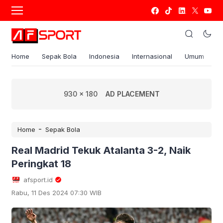
Home
Sepak Bola
Indonesia
Internasional
Umum
S
930 x 180
AD PLACEMENT
-
Home
Sepak Bola
Real Madrid Tekuk Atalanta 3-2, Naik
Peringkat 18
afsport.id
Rabu, 11 Des 2024 07:30 WIB