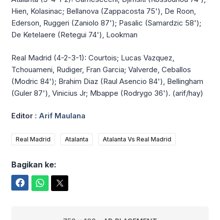
Hien, Kolasinac; Bellanova (Zappacosta 75'), De Roon,
Ederson, Ruggeri (Zaniolo 87'); Pasalic (Samardzic 58');
De Ketelaere (Retegui 74'), Lookman
Real Madrid (4-2-3-1): Courtois; Lucas Vazquez,
Tchouameni, Rudiger, Fran Garcia; Valverde, Ceballos
(Modric 84'); Brahim Diaz (Raul Asencio 84'), Bellingham
(Guler 87'), Vinicius Jr; Mbappe (Rodrygo 36'). (arif/hay)
Editor :
Arif Maulana
Real Madrid
Atalanta
Atalanta Vs Real Madrid
Bagikan ke:
Facebook
WhatsApp
Twitter