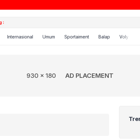
 :
Internasional
Umum
Sportaiment
Balap
Voly
B
930 x 180
AD PLACEMENT
Tre