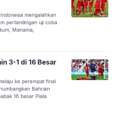
i Indonesia mengalahkan
am pertandingan uji coba
adium, Manama,
n 3-1 di 16 Besar
laju ke perempat final
menumbangkan Bahrain
andingan babak 16 besar Piala