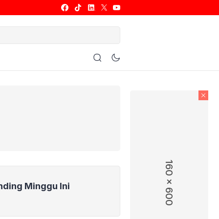
ulu Tangkis
Basket
Allsport
160 x 600
nding Minggu Ini