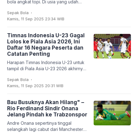
bola angkat topi. Di usia yang udah
nggak muda lagi, kapten Argentina ini
.
Sepak Bola
mencatatkan sejarah baru: untuk
Kamis, 11 Sep 2025 23:34 WIB
pertama
Timnas Indonesia U-23 Gagal
Lolos ke Piala Asia 2026, Ini
Daftar 16 Negara Peserta dan
Catatan Penting
Harapan Timnas Indonesia U-23 untuk
tampil di Piala Asia U-23 2026 akhirnya
harus kandas. Garuda Muda hanya
.
Sepak Bola
mampu finis sebagai runner-up Grup J
Kamis, 11 Sep 2025 20:31 WIB
dengan empat
Bau Busuknya Akan Hilang" –
Rio Ferdinand Sindir Onana
Jelang Pindah ke Trabzonspor
Andre Onana sepertinya tinggal
selangkah lagi cabut dari Manchester
United. Kiper asal Kamerun itu bakal