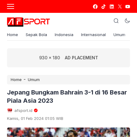
Home
Sepak Bola
Indonesia
Internasional
Umum
S
930 x 180
AD PLACEMENT
-
Home
Umum
Jepang Bungkam Bahrain 3-1 di 16 Besar
Piala Asia 2023
afsport.id
Kamis, 01 Feb 2024 01:05 WIB