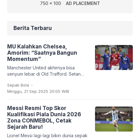
750 x 100
AD PLACEMENT
Berita Terbaru
MU Kalahkan Chelsea,
Amorim: “Saatnya Bangun
Momentum”
Manchester United akhirnya bisa
senyum lebar di Old Trafford. Setan
Merah sukses membungkam Chelsea
.
Sepak Bola
2-1 dalam lanjutan Liga Inggris, Sabtu
Minggu, 21 Sep 2025 20:05 WIB
(20/9/2025). Bruno
Messi Resmi Top Skor
Kualifikasi Piala Dunia 2026
Zona CONMEBOL, Cetak
Sejarah Baru!
Lionel Messi lagi-lagi bikin dunia sepak