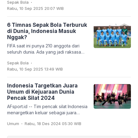
.
Sepak Bola
dipinjamkan ke klub Turki,
Rabu, 10 Sep 2025 20:07 WIB
Trabzonspor. Dan
6 Timnas Sepak Bola Terburuk
di Dunia, Indonesia Masuk
Nggak?
FIFA saat ini punya 210 anggota dari
seluruh dunia. Ada yang jadi raksasa
sepak bola seperti Brasil, Jerman,
.
Sepak Bola
Argentina, hingga Prancis, tapi ada juga
Rabu, 10 Sep 2025 13:49 WIB
tim
Indonesia Targetkan Juara
Umum di Kejuaraan Dunia
Pencak Silat 2024
AFsport.id -- Tim pencak silat Indonesia
menargetkan keluar sebagai juara
umum pada Kejuaraan Dunia Pencak
.
Umum
Rabu, 18 Des 2024 05:30 WIB
Silat ke-20 dan Kejuaraan Dunia
Pencak Silat Junior