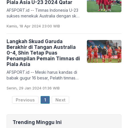
Piala Asia U-23 2024 Qatar
AFSPORT.id -- Timnas Indonesia U-23
sukses menekuk Australia dengan skor
1-0 pada pertandingan kedua Grup A
Kamis, 18 Apr 2024 23:00 WIB
Piala Asia U-23 2024, di Stadion
Abdullah bin
Langkah Skuad Garuda
Berakhir di Tangan Australia
0-4, Shin Tetap Puas
Penampilan Pemain Timnas di
Piala Asia
AFSPORT.id -- Meski harus kandas di
babak gugur 16 besar, Pelatih timnas
Indonesia Shin Tae-yong mengaku
Senin, 29 Jan 2024 01:36 WIB
puas dengan perkembangan para
pemainnya selama
Previous
1
Next
Trending Minggu Ini