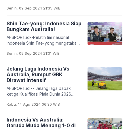
dirinya siap tempur melawan Australia,
Senin, 09 Sep 2024 21:35 WIB
pada laga Grup C putaran ketiga
kualifikasi Piala Dunia
Shin Tae-yong: Indonesia Siap
Bungkam Australia!
AFSPORT.id--Pelatih tim nasional
Indonesia Shin Tae-yong mengatakan
skuadnya percaya diri menghadapi
Senin, 09 Sep 2024 21:31 WIB
Australia pada laga Grup C putaran
ketiga kualifikasi
Jelang Laga Indonesia Vs
Australia, Rumput GBK
Dirawat Intensif
AFSPORT.id -- Jelang laga babak
ketiga Kualifikasi Piala Dunia 2026
Zona Asia antara Indonesia Vs Australia
Rabu, 14 Agu 2024 06:30 WIB
pada 10 September 2024, pengelola
Gelora Bung Karno
Indonesia Vs Australia:
Garuda Muda Menang 1-0 di