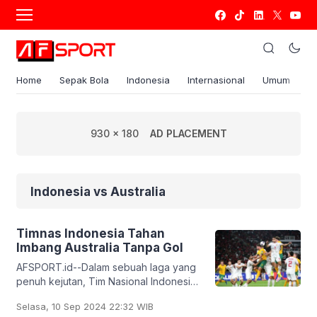
Home
Sepak Bola
Indonesia
Internasional
Umum
S
930 x 180
AD PLACEMENT
Indonesia vs Australia
Timnas Indonesia Tahan
Imbang Australia Tanpa Gol
AFSPORT.id--Dalam sebuah laga yang
penuh kejutan, Tim Nasional Indonesia
berhasil menahan imbang Australia
Selasa, 10 Sep 2024 22:32 WIB
dengan skor 0-0 pada pertandingan