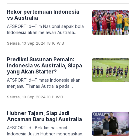
Grup C putaran
Rekor pertemuan Indonesia
vs Australia
AFSPORT.id--Tim Nasional sepak bola
Indonesia akan melawan Australia
dalam pertandingan kedua Kualifikasi
Selasa, 10 Sep 2024 18:16 WIB
Piala Dunia 2026 di Stadion utama
Gelora Bung Karno
Prediksi Susunan Pemain:
Indonesia vs Australia, Siapa
yang Akan Starter?
AFSPORT.id--Timnas Indonesia akan
menjamu Timnas Australia pada
pertandingan kedua Kualifikasi Piala
Selasa, 10 Sep 2024 18:11 WIB
Dunia 2026 zona Asia putaran ketiga di
Stadion Gelora Bung
Hubner Tajam, Siap Jadi
Ancaman Baru bagi Australia
AFSPORT.id--Bek tim nasional
Indonesia Justin Hubner menegaskan