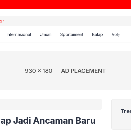
 :
Internasional
Umum
Sportaiment
Balap
Voly
B
930 x 180
AD PLACEMENT
Tre
iap Jadi Ancaman Baru