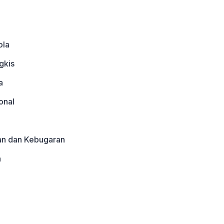
ola
gkis
a
onal
an dan Kebugaran
a