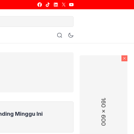
ulu Tangkis
Basket
Allsport
160 x 600
nding Minggu Ini