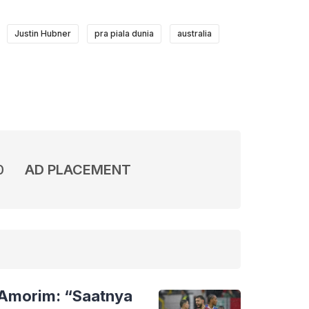
Justin Hubner
pra piala dunia
australia
0
AD PLACEMENT
 Amorim: “Saatnya