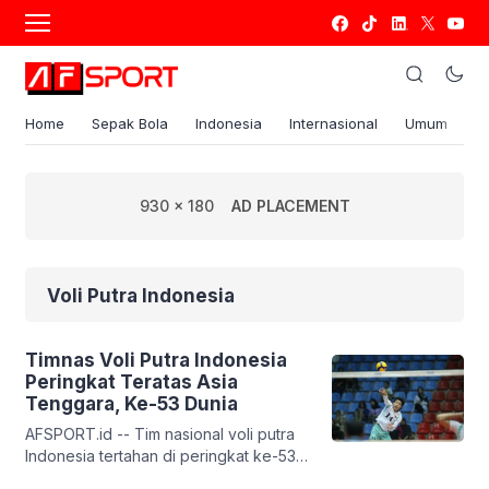
Home
Sepak Bola
Indonesia
Internasional
Umum
S
930 x 180
AD PLACEMENT
Voli Putra Indonesia
Timnas Voli Putra Indonesia
Peringkat Teratas Asia
Tenggara, Ke-53 Dunia
AFSPORT.id -- Tim nasional voli putra
Indonesia tertahan di peringkat ke-53
dunia FIVB usai mengoleksi 59,29 poin.