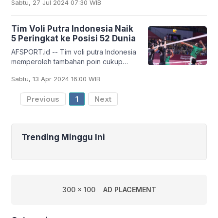
Sabtu, 27 Jul 2024 07:30 WIB
Turun satu tingkat disebabkan sejumlah
Tim Voli Putra Indonesia Naik
5 Peringkat ke Posisi 52 Dunia
AFSPORT.id -- Tim voli putra Indonesia
memperoleh tambahan poin cukup
signifikan dari ajang AVC Volleyball
Sabtu, 13 Apr 2024 16:00 WIB
2023. Tim voli putra Indonesia pun naik
lima
Previous
1
Next
Trending Minggu Ini
300 x 100
AD PLACEMENT