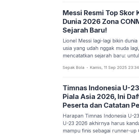
Messi Resmi Top Skor Ku
Dunia 2026 Zona CON
Sejarah Baru!
Lionel Messi lagi-lagi bikin duni
usia yang udah nggak muda lagi,
mencatatkan sejarah baru: unt
.
Sepak Bola
Kamis, 11 Sep 2025 23:3
Timnas Indonesia U-23
Piala Asia 2026, Ini Da
Peserta dan Catatan P
Harapan Timnas Indonesia U-23 u
U-23 2026 akhirnya harus kan
mampu finis sebagai runner-up