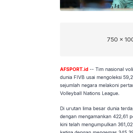
750 x 10
AFSPORT.id
-- Tim nasional vol
dunia FIVB usai mengoleksi 59,2
sejumlah negara melakoni pertan
Volleyball Nations League.
Di urutan lima besar dunia terda
dengan mengamankan 422,61 poi
kini telah mengumpulkan 361,02 
ketiga dengan mengemas 345,39