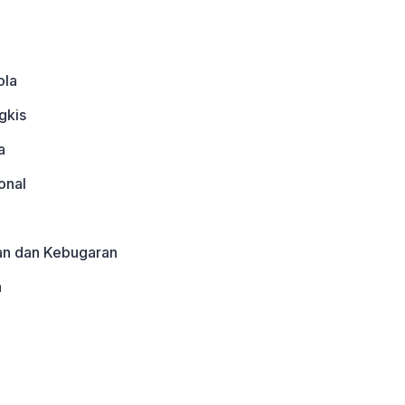
ola
gkis
a
onal
an dan Kebugaran
a