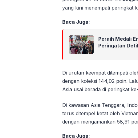
yang kini menempati peringkat k
Baca Juga:
Peraih Medali E
Peringatan Detik
Di urutan keempat ditempati ole
dengan koleksi 144,02 poin. Lal
Asia usai berada di peringkat ke
Di kawasan Asia Tenggara, Indo
terus ditempel ketat oleh Vietn
dengan mengamankan 58,91 poi
Baca Juga: