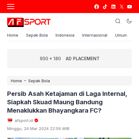
Home
Sepak Bola
Indonesia
Internasional
Umum
S
930 x 180
AD PLACEMENT
-
Home
Sepak Bola
Persib Asah Ketajaman di Laga Internal,
Siapkah Skuad Maung Bandung
Menaklukkan Bhayangkara FC?
afsport.id
Minggu, 24 Mar 2024 22:59 WIB