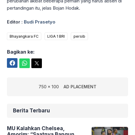
perubahan akibat beberapa pemain yang harus absen di
pertandingan itu, jelas Bojan Hodak.
Editor :
Budi Prasetyo
Bhayangkara FC
LIGA 1 BRI
persib
Bagikan ke:
Facebook
WhatsApp
Twitter
750 x 100
AD PLACEMENT
Berita Terbaru
MU Kalahkan Chelsea,
Amorim: “Saatnya Bangun