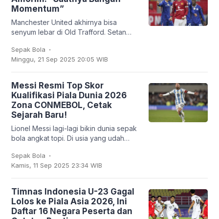
Momentum”
Manchester United akhirnya bisa
senyum lebar di Old Trafford. Setan
Merah sukses membungkam Chelsea
.
Sepak Bola
2-1 dalam lanjutan Liga Inggris, Sabtu
Minggu, 21 Sep 2025 20:05 WIB
(20/9/2025). Bruno
Messi Resmi Top Skor
Kualifikasi Piala Dunia 2026
Zona CONMEBOL, Cetak
Sejarah Baru!
Lionel Messi lagi-lagi bikin dunia sepak
bola angkat topi. Di usia yang udah
nggak muda lagi, kapten Argentina ini
.
Sepak Bola
mencatatkan sejarah baru: untuk
Kamis, 11 Sep 2025 23:34 WIB
pertama
Timnas Indonesia U-23 Gagal
Lolos ke Piala Asia 2026, Ini
Daftar 16 Negara Peserta dan