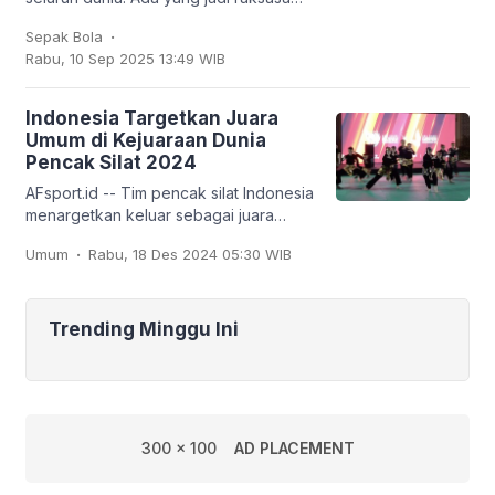
sepak bola seperti Brasil, Jerman,
.
Sepak Bola
Argentina, hingga Prancis, tapi ada juga
Rabu, 10 Sep 2025 13:49 WIB
tim
Indonesia Targetkan Juara
Umum di Kejuaraan Dunia
Pencak Silat 2024
AFsport.id -- Tim pencak silat Indonesia
menargetkan keluar sebagai juara
umum pada Kejuaraan Dunia Pencak
.
Umum
Rabu, 18 Des 2024 05:30 WIB
Silat ke-20 dan Kejuaraan Dunia
Pencak Silat Junior
Trending Minggu Ini
300 x 100
AD PLACEMENT