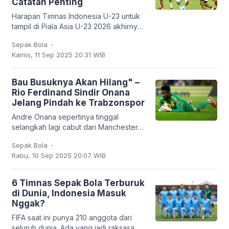
Catatan Penting
Harapan Timnas Indonesia U-23 untuk
tampil di Piala Asia U-23 2026 akhirnya
harus kandas. Garuda Muda hanya
.
Sepak Bola
mampu finis sebagai runner-up Grup J
Kamis, 11 Sep 2025 20:31 WIB
dengan empat
Bau Busuknya Akan Hilang" –
Rio Ferdinand Sindir Onana
Jelang Pindah ke Trabzonspor
Andre Onana sepertinya tinggal
selangkah lagi cabut dari Manchester
United. Kiper asal Kamerun itu bakal
.
Sepak Bola
dipinjamkan ke klub Turki,
Rabu, 10 Sep 2025 20:07 WIB
Trabzonspor. Dan
6 Timnas Sepak Bola Terburuk
di Dunia, Indonesia Masuk
Nggak?
FIFA saat ini punya 210 anggota dari
seluruh dunia. Ada yang jadi raksasa