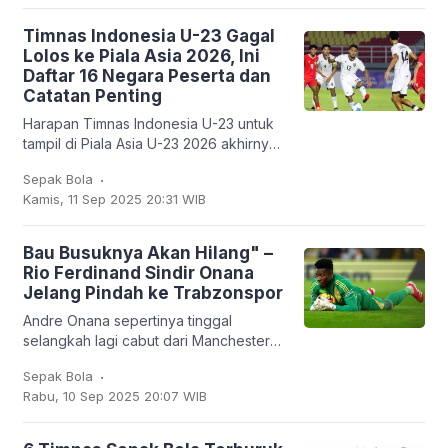
Timnas Indonesia U-23 Gagal
Lolos ke Piala Asia 2026, Ini
Daftar 16 Negara Peserta dan
Catatan Penting
Harapan Timnas Indonesia U-23 untuk
tampil di Piala Asia U-23 2026 akhirnya
harus kandas. Garuda Muda hanya
.
Sepak Bola
mampu finis sebagai runner-up Grup J
Kamis, 11 Sep 2025 20:31 WIB
dengan empat
Bau Busuknya Akan Hilang" –
Rio Ferdinand Sindir Onana
Jelang Pindah ke Trabzonspor
Andre Onana sepertinya tinggal
selangkah lagi cabut dari Manchester
United. Kiper asal Kamerun itu bakal
.
Sepak Bola
dipinjamkan ke klub Turki,
Rabu, 10 Sep 2025 20:07 WIB
Trabzonspor. Dan