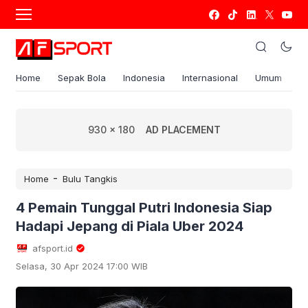
Home
Sepak Bola
Indonesia
Internasional
Umum
S
930 x 180
AD PLACEMENT
-
Home
Bulu Tangkis
4 Pemain Tunggal Putri Indonesia Siap
Hadapi Jepang di Piala Uber 2024
afsport.id
Selasa, 30 Apr 2024 17:00 WIB