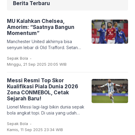
Berita Terbaru
MU Kalahkan Chelsea,
Amorim: “Saatnya Bangun
Momentum”
Manchester United akhirnya bisa
senyum lebar di Old Trafford. Setan
Merah sukses membungkam Chelsea
.
Sepak Bola
2-1 dalam lanjutan Liga Inggris, Sabtu
Minggu, 21 Sep 2025 20:05 WIB
(20/9/2025). Bruno
Messi Resmi Top Skor
Kualifikasi Piala Dunia 2026
Zona CONMEBOL, Cetak
Sejarah Baru!
Lionel Messi lagi-lagi bikin dunia sepak
bola angkat topi. Di usia yang udah
nggak muda lagi, kapten Argentina ini
.
Sepak Bola
mencatatkan sejarah baru: untuk
Kamis, 11 Sep 2025 23:34 WIB
pertama