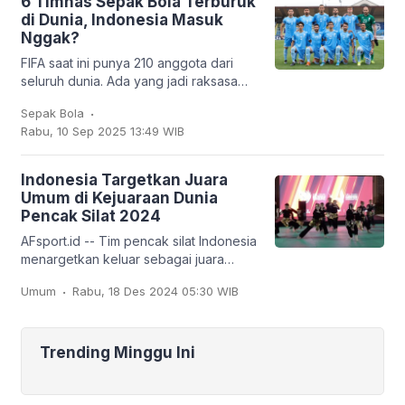
6 Timnas Sepak Bola Terburuk
di Dunia, Indonesia Masuk
Nggak?
FIFA saat ini punya 210 anggota dari
seluruh dunia. Ada yang jadi raksasa
sepak bola seperti Brasil, Jerman,
.
Sepak Bola
Argentina, hingga Prancis, tapi ada juga
Rabu, 10 Sep 2025 13:49 WIB
tim
Indonesia Targetkan Juara
Umum di Kejuaraan Dunia
Pencak Silat 2024
AFsport.id -- Tim pencak silat Indonesia
menargetkan keluar sebagai juara
umum pada Kejuaraan Dunia Pencak
.
Umum
Rabu, 18 Des 2024 05:30 WIB
Silat ke-20 dan Kejuaraan Dunia
Pencak Silat Junior
Trending Minggu Ini