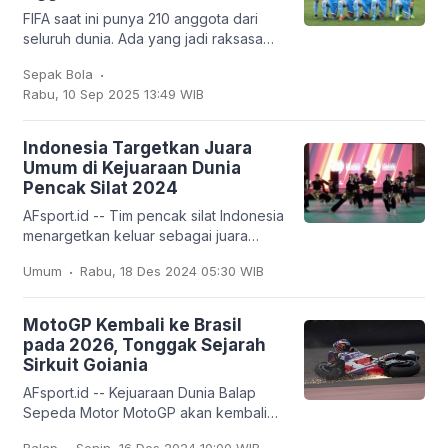
FIFA saat ini punya 210 anggota dari
seluruh dunia. Ada yang jadi raksasa
sepak bola seperti Brasil, Jerman,
.
Sepak Bola
Argentina, hingga Prancis, tapi ada juga
Rabu, 10 Sep 2025 13:49 WIB
tim
Indonesia Targetkan Juara
Umum di Kejuaraan Dunia
Pencak Silat 2024
AFsport.id -- Tim pencak silat Indonesia
menargetkan keluar sebagai juara
umum pada Kejuaraan Dunia Pencak
.
Umum
Rabu, 18 Des 2024 05:30 WIB
Silat ke-20 dan Kejuaraan Dunia
Pencak Silat Junior
MotoGP Kembali ke Brasil
pada 2026, Tonggak Sejarah
Sirkuit Goiania
AFsport.id -- Kejuaraan Dunia Balap
Sepeda Motor MotoGP akan kembali
berkompetisi di Sirkuit Goiania Ayrton
.