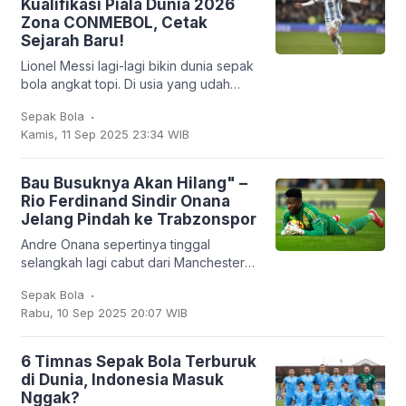
Kualifikasi Piala Dunia 2026
Zona CONMEBOL, Cetak
Sejarah Baru!
Lionel Messi lagi-lagi bikin dunia sepak
bola angkat topi. Di usia yang udah
nggak muda lagi, kapten Argentina ini
.
Sepak Bola
mencatatkan sejarah baru: untuk
Kamis, 11 Sep 2025 23:34 WIB
pertama
Bau Busuknya Akan Hilang" –
Rio Ferdinand Sindir Onana
Jelang Pindah ke Trabzonspor
Andre Onana sepertinya tinggal
selangkah lagi cabut dari Manchester
United. Kiper asal Kamerun itu bakal
.
Sepak Bola
dipinjamkan ke klub Turki,
Rabu, 10 Sep 2025 20:07 WIB
Trabzonspor. Dan
6 Timnas Sepak Bola Terburuk
di Dunia, Indonesia Masuk
Nggak?