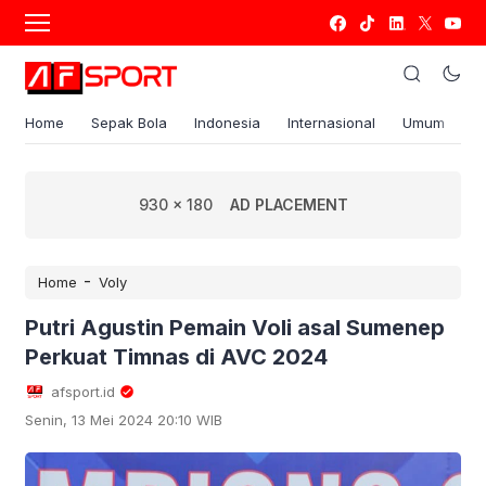
Home
Sepak Bola
Indonesia
Internasional
Umum
S
930 x 180
AD PLACEMENT
-
Home
Voly
Putri Agustin Pemain Voli asal Sumenep
Perkuat Timnas di AVC 2024
afsport.id
Senin, 13 Mei 2024 20:10 WIB