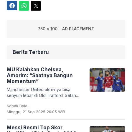
Facebook
WhatsApp
Twitter
750 x 100
AD PLACEMENT
Berita Terbaru
MU Kalahkan Chelsea,
Amorim: “Saatnya Bangun
Momentum”
Manchester United akhirnya bisa
senyum lebar di Old Trafford. Setan
Merah sukses membungkam Chelsea
.
Sepak Bola
2-1 dalam lanjutan Liga Inggris, Sabtu
Minggu, 21 Sep 2025 20:05 WIB
(20/9/2025). Bruno
Messi Resmi Top Skor