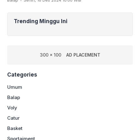
Balap
Senin, 16 Des 2024 10:00 WIB
Senna di Brasil, pada tahun 2026
hingga 2030.
Trending Minggu Ini
300 x 100
AD PLACEMENT
Categories
Umum
Balap
Voly
Catur
Basket
Sportaiment