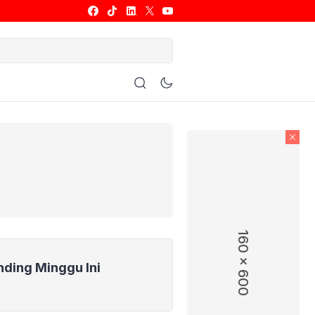
ulu Tangkis
Basket
Allsport
160 x 600
nding Minggu Ini