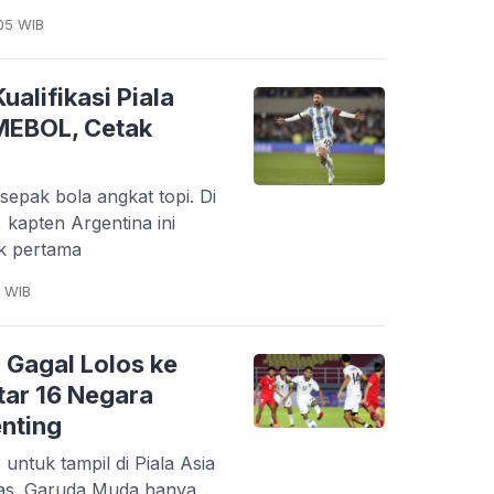
05 WIB
alifikasi Piala
MEBOL, Cetak
a sepak bola angkat topi. Di
 kapten Argentina ini
uk pertama
4 WIB
 Gagal Lolos ke
ftar 16 Negara
enting
ntuk tampil di Piala Asia
das. Garuda Muda hanya