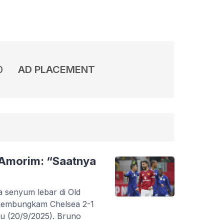
0
AD PLACEMENT
 Amorim: “Saatnya
a senyum lebar di Old
 membungkam Chelsea 2-1
btu (20/9/2025). Bruno