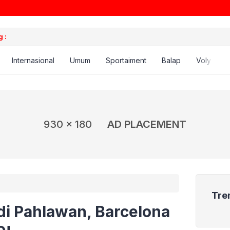
 :
Internasional
Umum
Sportaiment
Balap
Voly
B
930 x 180
AD PLACEMENT
Tre
di Pahlawan, Barcelona