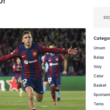
0!
300
Catego
Umum
Balap
Voly
Catur
Basket
Sportaim
Tenis