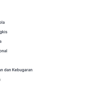
ola
gkis
a
onal
an dan Kebugaran
a