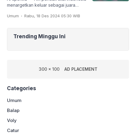
menargetkan keluar sebagai juara
umum pada Kejuaraan Dunia Pencak
.
Umum
Rabu, 18 Des 2024 05:30 WIB
Silat ke-20 dan Kejuaraan Dunia
Pencak Silat Junior
Trending Minggu Ini
300 x 100
AD PLACEMENT
Categories
Umum
Balap
Voly
Catur