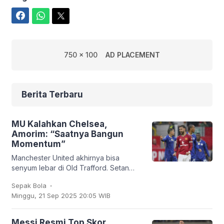
Facebook
WhatsApp
Twitter
750 x 100
AD PLACEMENT
Berita Terbaru
MU Kalahkan Chelsea,
Amorim: “Saatnya Bangun
Momentum”
Manchester United akhirnya bisa
senyum lebar di Old Trafford. Setan
Merah sukses membungkam Chelsea
.
Sepak Bola
2-1 dalam lanjutan Liga Inggris, Sabtu
Minggu, 21 Sep 2025 20:05 WIB
(20/9/2025). Bruno
Messi Resmi Top Skor