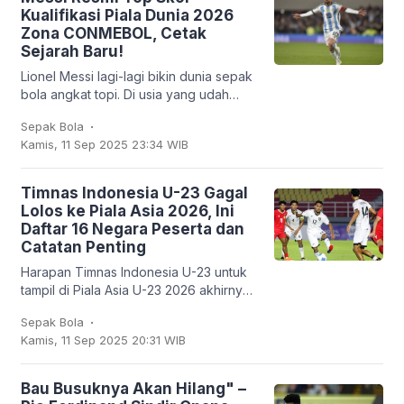
Kualifikasi Piala Dunia 2026
Zona CONMEBOL, Cetak
Sejarah Baru!
Lionel Messi lagi-lagi bikin dunia sepak
bola angkat topi. Di usia yang udah
nggak muda lagi, kapten Argentina ini
.
Sepak Bola
mencatatkan sejarah baru: untuk
Kamis, 11 Sep 2025 23:34 WIB
pertama
Timnas Indonesia U-23 Gagal
Lolos ke Piala Asia 2026, Ini
Daftar 16 Negara Peserta dan
Catatan Penting
Harapan Timnas Indonesia U-23 untuk
tampil di Piala Asia U-23 2026 akhirnya
harus kandas. Garuda Muda hanya
.
Sepak Bola
mampu finis sebagai runner-up Grup J
Kamis, 11 Sep 2025 20:31 WIB
dengan empat
Bau Busuknya Akan Hilang" –