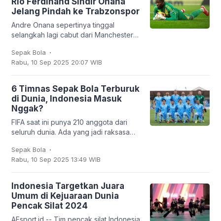
Rio Ferdinand Sindir Onana
Jelang Pindah ke Trabzonspor
Andre Onana sepertinya tinggal
selangkah lagi cabut dari Manchester
United. Kiper asal Kamerun itu bakal
.
Sepak Bola
dipinjamkan ke klub Turki,
Rabu, 10 Sep 2025 20:07 WIB
Trabzonspor. Dan
6 Timnas Sepak Bola Terburuk
di Dunia, Indonesia Masuk
Nggak?
FIFA saat ini punya 210 anggota dari
seluruh dunia. Ada yang jadi raksasa
sepak bola seperti Brasil, Jerman,
.
Sepak Bola
Argentina, hingga Prancis, tapi ada juga
Rabu, 10 Sep 2025 13:49 WIB
tim
Indonesia Targetkan Juara
Umum di Kejuaraan Dunia
Pencak Silat 2024
AFsport.id -- Tim pencak silat Indonesia