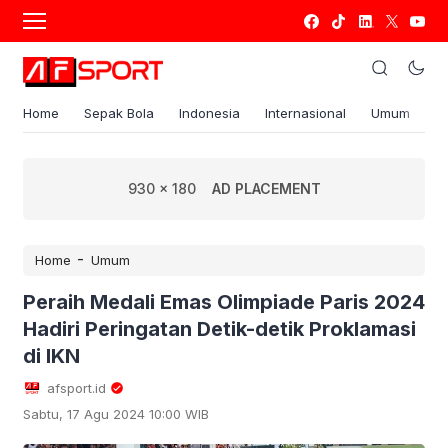
Home
Sepak Bola
Indonesia
Internasional
Umum
S
930 x 180
AD PLACEMENT
-
Home
Umum
Peraih Medali Emas Olimpiade Paris 2024
Hadiri Peringatan Detik-detik Proklamasi
di IKN
afsport.id
Sabtu, 17 Agu 2024 10:00 WIB