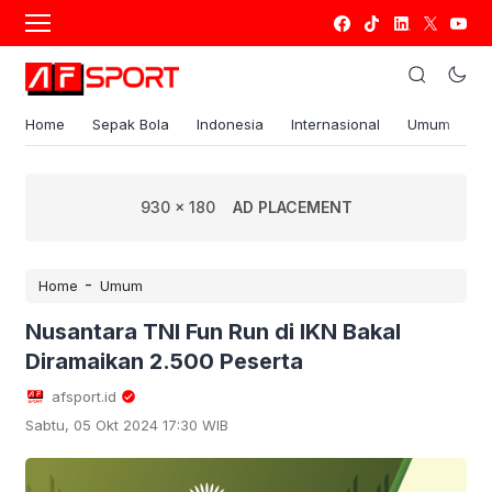
Home
Sepak Bola
Indonesia
Internasional
Umum
S
930 x 180
AD PLACEMENT
-
Home
Umum
Nusantara TNI Fun Run di IKN Bakal
Diramaikan 2.500 Peserta
afsport.id
Sabtu, 05 Okt 2024 17:30 WIB