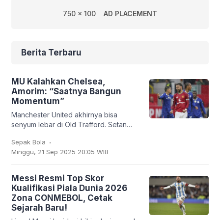
750 x 100
AD PLACEMENT
Berita Terbaru
MU Kalahkan Chelsea,
Amorim: “Saatnya Bangun
Momentum”
Manchester United akhirnya bisa
senyum lebar di Old Trafford. Setan
Merah sukses membungkam Chelsea
.
Sepak Bola
2-1 dalam lanjutan Liga Inggris, Sabtu
Minggu, 21 Sep 2025 20:05 WIB
(20/9/2025). Bruno
Messi Resmi Top Skor
Kualifikasi Piala Dunia 2026
Zona CONMEBOL, Cetak
Sejarah Baru!