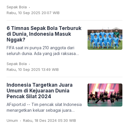
United. Kiper asal Kamerun itu bakal
.
Sepak Bola
dipinjamkan ke klub Turki,
Rabu, 10 Sep 2025 20:07 WIB
Trabzonspor. Dan
6 Timnas Sepak Bola Terburuk
di Dunia, Indonesia Masuk
Nggak?
FIFA saat ini punya 210 anggota dari
seluruh dunia. Ada yang jadi raksasa
sepak bola seperti Brasil, Jerman,
.
Sepak Bola
Argentina, hingga Prancis, tapi ada juga
Rabu, 10 Sep 2025 13:49 WIB
tim
Indonesia Targetkan Juara
Umum di Kejuaraan Dunia
Pencak Silat 2024
AFsport.id -- Tim pencak silat Indonesia
menargetkan keluar sebagai juara
umum pada Kejuaraan Dunia Pencak
.
Umum
Rabu, 18 Des 2024 05:30 WIB
Silat ke-20 dan Kejuaraan Dunia
Pencak Silat Junior