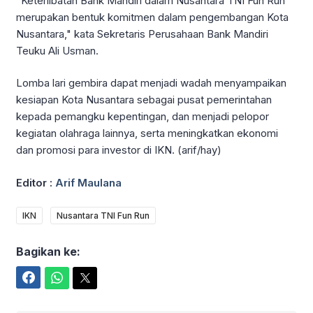
"Keterlibatan Bank Mandiri dalam Nusantara TNI Fun Run
merupakan bentuk komitmen dalam pengembangan Kota
Nusantara," kata Sekretaris Perusahaan Bank Mandiri
Teuku Ali Usman.
Lomba lari gembira dapat menjadi wadah menyampaikan
kesiapan Kota Nusantara sebagai pusat pemerintahan
kepada pemangku kepentingan, dan menjadi pelopor
kegiatan olahraga lainnya, serta meningkatkan ekonomi
dan promosi para investor di IKN. (arif/hay)
Editor :
Arif Maulana
IKN
Nusantara TNI Fun Run
Bagikan ke:
Facebook
WhatsApp
Twitter