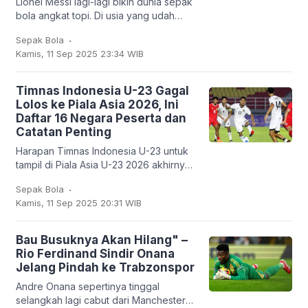
Lionel Messi lagi-lagi bikin dunia sepak
bola angkat topi. Di usia yang udah
nggak muda lagi, kapten Argentina ini
.
Sepak Bola
mencatatkan sejarah baru: untuk
Kamis, 11 Sep 2025 23:34 WIB
pertama
Timnas Indonesia U-23 Gagal
Lolos ke Piala Asia 2026, Ini
Daftar 16 Negara Peserta dan
Catatan Penting
Harapan Timnas Indonesia U-23 untuk
tampil di Piala Asia U-23 2026 akhirnya
harus kandas. Garuda Muda hanya
.
Sepak Bola
mampu finis sebagai runner-up Grup J
Kamis, 11 Sep 2025 20:31 WIB
dengan empat
Bau Busuknya Akan Hilang" –
Rio Ferdinand Sindir Onana
Jelang Pindah ke Trabzonspor
Andre Onana sepertinya tinggal
selangkah lagi cabut dari Manchester